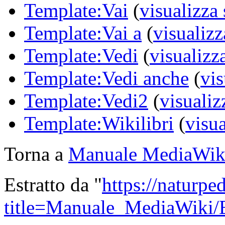
Template:Vai
(
visualizza
Template:Vai a
(
visualizz
Template:Vedi
(
visualizz
Template:Vedi anche
(
vis
Template:Vedi2
(
visualiz
Template:Wikilibri
(
visua
Torna a
Manuale MediaWiki
Estratto da "
https://naturpe
title=Manuale_MediaWiki/B