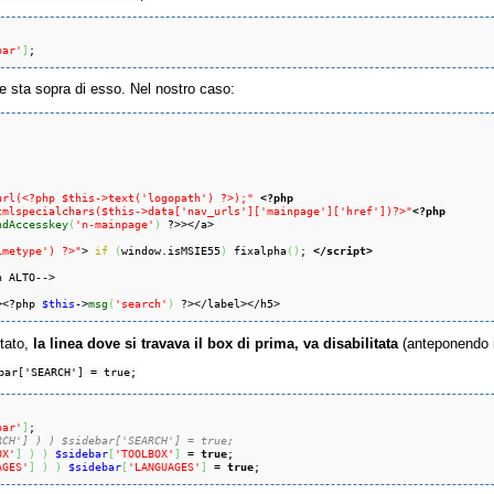
bar'
]
;
 sta sopra di esso. Nel nostro caso:
url(<?php $this->text('logopath') ?>);"
<?php
tmlspecialchars($this->data['nav_urls']['mainpage']['href'])?>"
<?php
ndAccesskey
(
'n-mainpage'
)
 ?>></a>

imetype') ?>"
> 
if
(
window.isMSIE55
)
 fixalpha
(
)
; 
</script>
n ALTO-->

><?php 
$this
->
msg
(
'search'
)
 ?></label></h5>
tato,
la linea dove si travava il box di prima, va disabilitata
(anteponendo i
bar['SEARCH'] = true;
bar'
]
;

RCH'] ) ) $sidebar['SEARCH'] = true;
OX'
]
)
)
$sidebar
[
'TOOLBOX'
]
 = 
true
;

AGES'
]
)
)
$sidebar
[
'LANGUAGES'
]
 = 
true
;