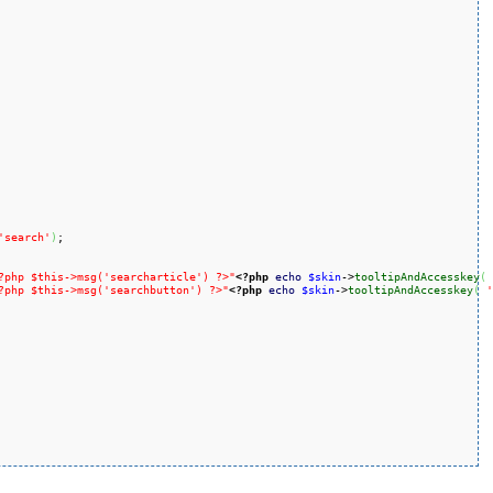
'search'
)
;

?php $this->msg('searcharticle') ?>"
<?php
echo
$skin
->
tooltipAndAccesskey
(
?php $this->msg('searchbutton') ?>"
<?php
echo
$skin
->
tooltipAndAccesskey
(
'