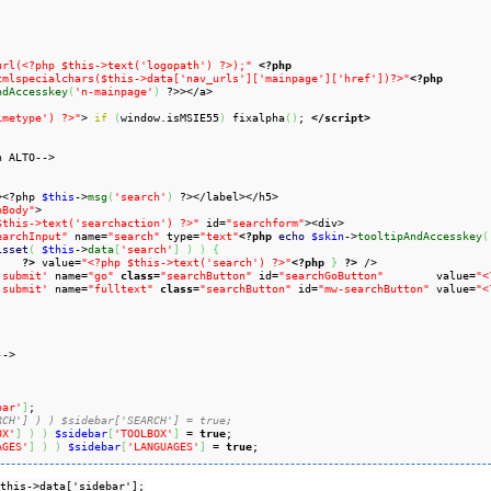
url(<?php $this->text('logopath') ?>);"
<?php
tmlspecialchars($this->data['nav_urls']['mainpage']['href'])?>"
<?php
ndAccesskey
(
'n-mainpage'
)
 ?>></a>

imetype') ?>"
> 
if
(
window.isMSIE55
)
 fixalpha
(
)
; 
</script>
n ALTO-->

><?php 
$this
->
msg
(
'search'
)
 ?></label></h5>

pBody"
>

$this->text('searchaction') ?>"
 id=
"searchform"
><div>

earchInput"
 name=
"search"
 type=
"text"
<?php
echo
$skin
->
tooltipAndAccesskey
(
isset
(
$this
->
data
[
'search'
]
)
)
{
?>
 value=
"<?php $this->text('search') ?>"
<?php
}
?>
 />

'submit'
 name=
"go"
class
=
"searchButton"
 id=
"searchGoButton"
        value=
"<
'submit'
 name=
"fulltext"
class
=
"searchButton"
 id=
"mw-searchButton"
 value=
"<
->

bar'
]
;

RCH'] ) ) $sidebar['SEARCH'] = true;
OX'
]
)
)
$sidebar
[
'TOOLBOX'
]
 = 
true
;

AGES'
]
)
)
$sidebar
[
'LANGUAGES'
]
 = 
true
;
this->data['sidebar'];