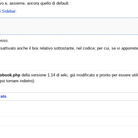
ovo e, assieme, ancora quello di default.
i:Sidebar
:
tesso.
isattivato anche il box relativo sottostante, nel codice; per cui, se vi apporrete
nobook.php
della versione 1.14 di wiki, già modificato e pronto per essere util
oi tornare indietro):
cato
.