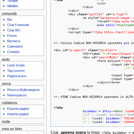
Terapie
			</ul>

Wikilibri
		</div>

	</div>

comunità
	<div 
class
=
"portlet"
 id=
"p-logo"
>

		<a style=
"background-image: 
Bar
			?>href=
"<?php echo h
echo
$skin
->
tooltipA
Chat Freenode
	</div>

Chat IRC
	<script type=
"<?php $this->text('jsm
Forum
Bacheca
<!--Inizio Codice BOX-RICERCA spostato 
pi
ù i
Calendario
<div id=
"p-search"
class
=
"portlet"
>

Contatto
                <h5><label 
for
=
"searchInput"
                <div id=
"searchBody"
class
=
"
aiuto
                        <form action=
"<?php 
                                <input id=
"s
Linee Guida
if
(
Tag Licenze
                                <input type=
Pagina prove
                                <input type=
                        </div></form>

cerca
                </div>

        </div>

Ricerca Multicategoria
Namespaces
<!--FINE Codice BOX-RICERCA spostato in ALTO-
collabora
<?php
Esporta pagine
$sidebar
 = 
$this
->
data
[
'side
Importa pagine
//if ( !isset( $sidebar['SEA
if
(
 !
isset
(
$sidebar
[
'TOOLB
if
(
 !
isset
(
$sidebar
[
'LANGU
visite
crea un libro
Cioè,
appena sopra
la linea:
<?php $sidebar = $