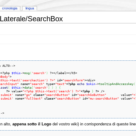
cronologia
lingua
Laterale/SearchBox
n ALTO-->

><?php 
$this
->
msg
(
'search'
)
 ?></label></h5>

pBody"
>

$this->text('searchaction') ?>"
 id=
"searchform"
><div>

earchInput"
 name=
"search"
 type=
"text"
<?php
echo
$skin
->
tooltipAndAccesskey
(
isset
(
$this
->
data
[
'search'
]
)
)
{
?>
 value=
"<?php $this->text('search') ?>"
<?php
}
?>
 />

'submit'
 name=
"go"
class
=
"searchButton"
 id=
"searchGoButton"
        value=
"<
'submit'
 name=
"fulltext"
class
=
"searchButton"
 id=
"mw-searchButton"
 value=
"<
-->
in alto,
appena sotto il Logo
del vostro wiki) in corrispondenza di queste line