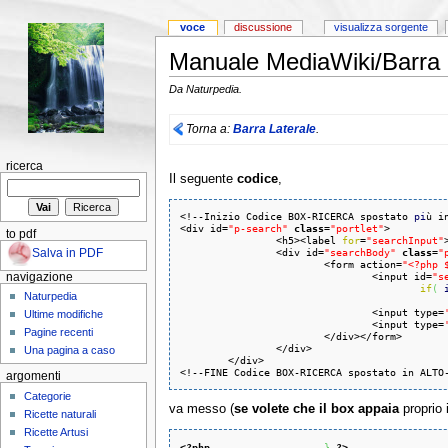
voce
discussione
visualizza sorgente
Manuale MediaWiki/Barra 
Da Naturpedia.
Torna a:
Barra Laterale
.
ricerca
Il seguente
codice
,
<!--Inizio Codice BOX-RICERCA spostato 
pi
ù i
<div id=
"p-search"
class
=
"portlet"
>

to pdf
                <h5><label 
for
=
"searchInput"
Salva in PDF
                <div id=
"searchBody"
class
=
"
                        <form action=
"<?php 
                                <input id=
"s
navigazione
if
(
Naturpedia
                                <input type=
Ultime modifiche
                                <input type=
Pagine recenti
                        </div></form>

                </div>

Una pagina a caso
        </div>

<!--FINE Codice BOX-RICERCA spostato in ALTO
argomenti
Categorie
va messo (
se volete che il box appaia
proprio 
Ricette naturali
Ricette Artusi
<?php
}
?>