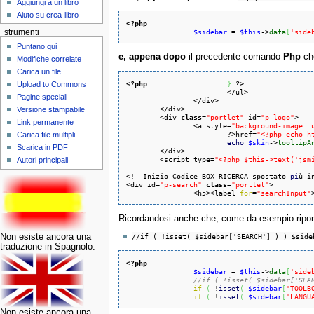
Aggiungi a un libro
Aiuto su crea-libro
<?php
$sidebar
 = 
$this
->
data
[
'side
strumenti
Puntano qui
e, appena dopo
il precedente comando
Php
che
Modifiche correlate
Carica un file
<?php
}
?>
Upload to Commons
			</ul>

Pagine speciali
		</div>

	</div>

Versione stampabile
	<div 
class
=
"portlet"
 id=
"p-logo"
>

Link permanente
		<a style=
"background-image: 
			?>href=
"<?php echo h
Carica file multipli
echo
$skin
->
tooltipA
Scarica in PDF
	</div>

	<script type=
"<?php $this->text('jsm
Autori principali
<!--Inizio Codice BOX-RICERCA spostato 
pi
ù i
<div id=
"p-search"
class
=
"portlet"
>

                <h5><label 
for
=
"searchInput"
Ricordandosi anche che, come da esempio ripor
Non esiste ancora una
//if ( !isset( $sidebar['SEARCH'] ) ) $side
traduzione in Spagnolo.
<?php
$sidebar
 = 
$this
->
data
[
'side
//if ( !isset( $sidebar['SEA
if
(
 !
isset
(
$sidebar
[
'TOOLB
if
(
 !
isset
(
$sidebar
[
'LANGU
Non esiste ancora una