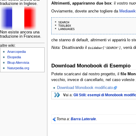
Altrimenti, appariranno due box
: il vostro nu
traduzione in Inglese.
Ovviamente, dovete anche togliere da
Mediawik
* SEARCH

* TOOLBOX

Non esiste ancora una
traduzione in Francese.
che stanno di default, altrimenti vi apparirà lo s
altre wiki:
Nota:
Disattivando il
, verrà d
$sidebar['SEARCH']
Anarcopedia
Ekopedia
Bkup Altervista
Download Monobook di Esempio
Naturpedia.org
Potete scaricarvi dal nostro progetto, il
file Mo
vecchio, invece di cancellarlo, nel caso voleste p
Download Monobook modificato
V
ai a:
Gli Stili: esempi di Monobook modifi
Torna a:
Barra Laterale
.