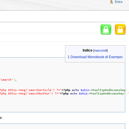
Entra
Indice
[
nascondi
]
1
Download Monobook di Esempio
'search'
)
;

?php $this->msg('searcharticle') ?>"
<?php
echo
$skin
->
tooltipAndAccesskey
(
?php $this->msg('searchbutton') ?>"
<?php
echo
$skin
->
tooltipAndAccesskey
(
'
e: