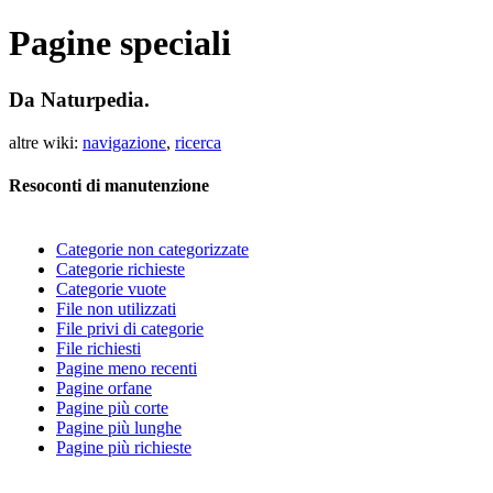
Pagine speciali
Da Naturpedia.
altre wiki:
navigazione
,
ricerca
Resoconti di manutenzione
Categorie non categorizzate
Categorie richieste
Categorie vuote
File non utilizzati
File privi di categorie
File richiesti
Pagine meno recenti
Pagine orfane
Pagine più corte
Pagine più lunghe
Pagine più richieste