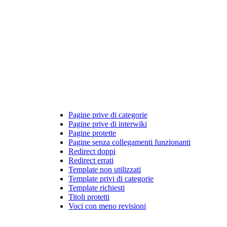
Pagine prive di categorie
Pagine prive di interwiki
Pagine protette
Pagine senza collegamenti funzionanti
Redirect doppi
Redirect errati
Template non utilizzati
Template privi di categorie
Template richiesti
Titoli protetti
Voci con meno revisioni