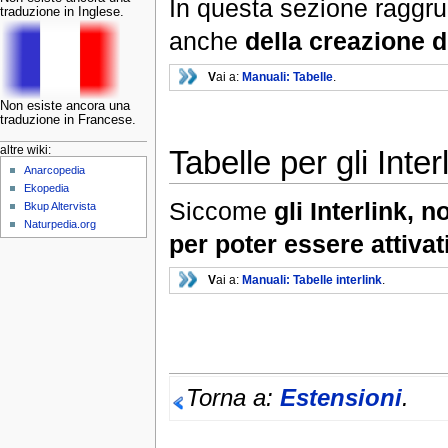
In questa sezione raggr
traduzione in Inglese.
anche
della creazione d
V
ai a:
Manuali: Tabelle
.
Non esiste ancora una
traduzione in Francese.
Tabelle per gli Inter
altre wiki:
Anarcopedia
Ekopedia
Siccome
gli Interlink, 
Bkup Altervista
Naturpedia.org
per poter essere attivat
V
ai a:
Manuali: Tabelle interlink
.
Torna a:
Estensioni
.