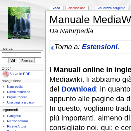
voce
discussione
visualizza sorgente
Manuale MediaWik
Da Naturpedia.
Torna a:
Estensioni
.
ricerca
I
Manuali online in ingl
to pdf
Salva in PDF
Mediawiki, li abbiamo già 
navigazione
del
Download
; in quant
Naturpedia
Ultime modifiche
appunto alle pagine da do
Pagine recenti
Una pagina a caso
In questo, vogliamo tradur
argomenti
più importanti, almeno d
Categorie
Ricette naturali
consigliato noi, qui; e cer
Ricette Artusi