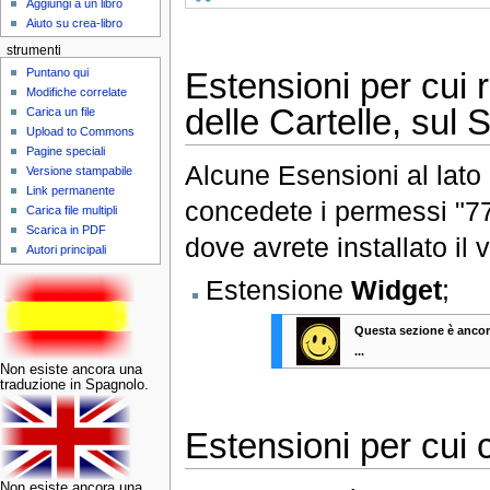
Aggiungi a un libro
Aiuto su crea-libro
strumenti
Puntano qui
Estensioni per cui r
Modifiche correlate
delle Cartelle, sul 
Carica un file
Upload to Commons
Pagine speciali
Alcune Esensioni al lato
Versione stampabile
Link permanente
concedete i permessi "777
Carica file multipli
Scarica in PDF
dove avrete installato il
Autori principali
Estensione
Widget
;
Questa sezione è ancor
...
Non esiste ancora una
traduzione in Spagnolo.
Estensioni per cui 
Non esiste ancora una