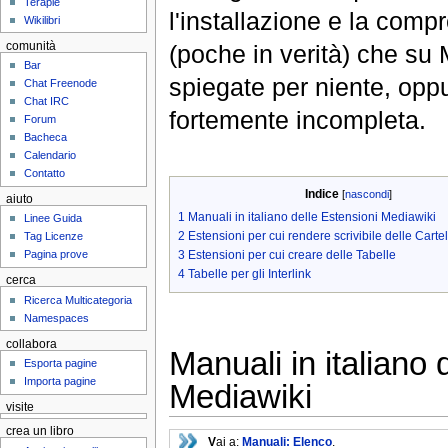
Terapie
l'installazione e la comp
Wikilibri
comunità
(poche in verità) che su
Bar
spiegate per niente, opp
Chat Freenode
Chat IRC
fortemente incompleta.
Forum
Bacheca
Calendario
Contatto
Indice
[
nascondi
]
aiuto
1
Manuali in italiano delle Estensioni Mediawiki
Linee Guida
2
Estensioni per cui rendere scrivibile delle Cartel
Tag Licenze
3
Estensioni per cui creare delle Tabelle
Pagina prove
4
Tabelle per gli Interlink
cerca
Ricerca Multicategoria
Namespaces
collabora
Manuali in italiano 
Esporta pagine
Importa pagine
Mediawiki
visite
crea un libro
V
ai a:
Manuali: Elenco
.