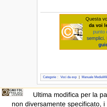
Questa vo
da voi l
punto 
semplici
.
gui
Categorie
:
Voci da exp
|
Manuale MediaWik
Ultima modifica per la p
non diversamente specificato, i 