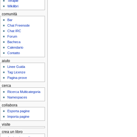
Terapie
Wikilibri
comunità
Bar
Chat Freenode
Chat IRC
Forum
Bacheca
Calendario
Contatto
aiuto
Linee Guida
Tag Licenze
Pagina prove
cerca
Ricerca Multicategoria
Namespaces
collabora
Esporta pagine
Importa pagine
visite
crea un libro