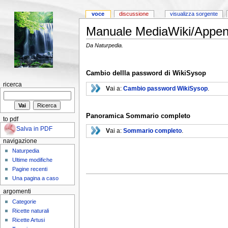
voce
discussione
visualizza sorgente
Manuale MediaWiki/Appen
Da Naturpedia.
Cambio dellla password di WikiSysop
ricerca
V
ai a:
Cambio password WikiSysop
.
Panoramica Sommario completo
to pdf
Salva in PDF
V
ai a:
Sommario completo
.
navigazione
Naturpedia
Ultime modifiche
Pagine recenti
Una pagina a caso
argomenti
Categorie
Ricette naturali
Ricette Artusi