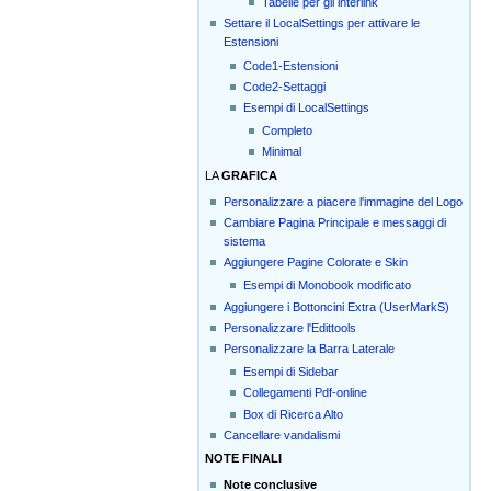
Tabelle per gli interlink
Settare il LocalSettings per attivare le
Estensioni
Code1-Estensioni
Code2-Settaggi
Esempi di LocalSettings
Completo
Minimal
LA
GRAFICA
Personalizzare a piacere l'immagine del Logo
Cambiare Pagina Principale e messaggi di
sistema
Aggiungere Pagine Colorate e Skin
Esempi di Monobook modificato
Aggiungere i Bottoncini Extra (UserMarkS)
Personalizzare l'Edittools
Personalizzare la Barra Laterale
Esempi di Sidebar
Collegamenti Pdf-online
Box di Ricerca Alto
Cancellare vandalismi
NOTE FINALI
Note conclusive