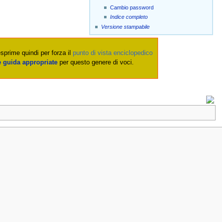
Cambio password
Indice completo
Versione stampabile
esprime quindi per forza il
punto di vista enciclopedico
e guida appropriate
per questo genere di voci.