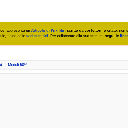
ce rappresenta un
Articolo di Wikilibri
scritto da voi lettori, o citato
; non 
stile, tipico delle
voci semplici
. Per collaborare alla sua stesura,
segui le
line
i
|
Moduli 50%