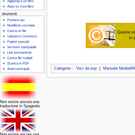
Aggiungi a un libro
Aiuto su crea-libro
strumenti
Puntano qui
Modifiche correlate
Carica un file
Questa vo
Upload to Commons
in 
Pagine speciali
Versione stampabile
Link permanente
Carica file multipli
Scarica in PDF
Categorie
:
Voci da exp
|
Manuale MediaWik
Autori principali
Non esiste ancora una
traduzione in Spagnolo.
Non esiste ancora una