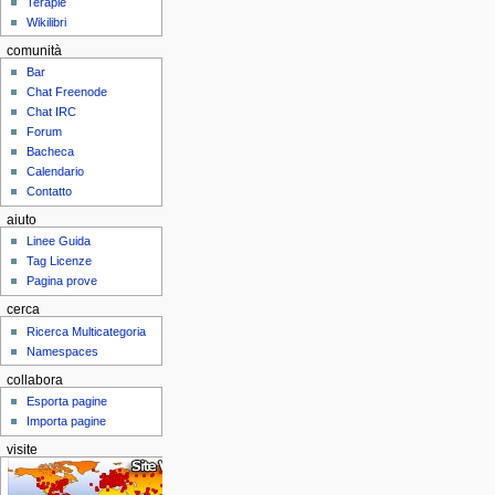
Terapie
Wikilibri
comunità
Bar
Chat Freenode
Chat IRC
Forum
Bacheca
Calendario
Contatto
aiuto
Linee Guida
Tag Licenze
Pagina prove
cerca
Ricerca Multicategoria
Namespaces
collabora
Esporta pagine
Importa pagine
visite