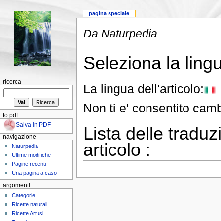
pagina speciale
Da Naturpedia.
Seleziona la lingu
ricerca
La lingua dell'articolo:
Non ti e' consentito camb
to pdf
Salva in PDF
Lista delle traduz
navigazione
articolo :
Naturpedia
Ultime modifiche
Pagine recenti
Una pagina a caso
argomenti
Categorie
Ricette naturali
Ricette Artusi