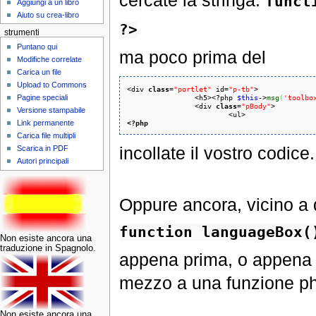
cercate la stringa:
funct
Aggiungi a un libro
Aiuto su crea-libro
?>
strumenti
Puntano qui
ma poco prima del
Modifiche correlate
Carica un file
Upload to Commons
<div 
class
=
"portlet"
 id=
"p-tb"
>

		<h5><?php 
$this
->
msg
(
'toolbo
Pagine speciali
		<div 
class
=
"pBody"
>

Versione stampabile
<?php
Link permanente
Carica file multipli
incollate il vostro codice.
Scarica in PDF
Autori principali
Oppure ancora, vicino a q
function languageBox(
Non esiste ancora una
traduzione in Spagnolo.
appena prima, o appena d
mezzo a una funzione p
Non esiste ancora una