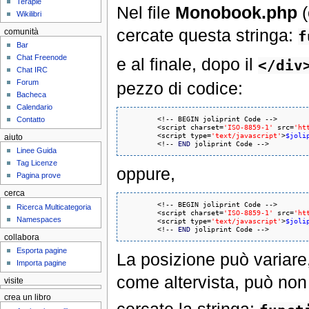
Terapie
Nel file
Monobook.php
(
Wikilibri
cercate questa stringa:
comunità
f
Bar
Chat Freenode
e al finale, dopo il
</div
Chat IRC
Forum
pezzo di codice:
Bacheca
Calendario
        <!-- BEGIN joliprint Code -->

Contatto
	<script charset=
'ISO-8859-1'
 src=
'ht
	<script type=
'text/javascript'
>
$joli
aiuto
	<!-- 
END
 joliprint Code -->
Linee Guida
Tag Licenze
oppure,
Pagina prove
cerca
	<!-- BEGIN joliprint Code -->

Ricerca Multicategoria
	<script charset=
'ISO-8859-1'
 src=
'ht
Namespaces
	<script type=
'text/javascript'
>
$joli
	<!-- 
END
 joliprint Code -->
collabora
Esporta pagine
La posizione può variare,
Importa pagine
come altervista, può non 
visite
crea un libro