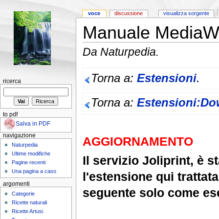
voce
discussione
visualizza sorgente
Manuale MediaWik
Da Naturpedia.
Torna a:
Estensioni
.
ricerca
Torna a:
Estensioni:Do
to pdf
Salva in PDF
navigazione
AGGIORNAMENTO
Naturpedia
Ultime modifiche
Il servizio Joliprint, è
Pagine recenti
Una pagina a caso
l'estensione qui trattata
argomenti
seguente solo come es
Categorie
Ricette naturali
Ricette Artusi