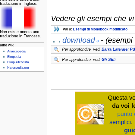
traduzione in Inglese.
Vedere gli esempi che vi 
V
ai a:
Esempi di Monobook modificato
.
Non esiste ancora una
traduzione in Francese.
download
-
(esempi 
altre wiki:
Per approfondire, vedi
Barra Laterale: Pd
Anarcopedia
Ekopedia
Per approfondire, vedi
Gli Stili
.
Bkup Altervista
Naturpedia.org
Questa vo
da voi l
punto 
semplici
.
gui