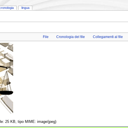
cronologia
lingua
File
Cronologia del file
Collegamenti al file
file: 25 KB, tipo MIME: image/jpeg)