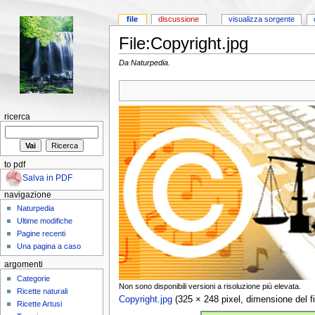
file
discussione
visualizza sorgente
File:Copyright.jpg
Da Naturpedia.
ricerca
to pdf
Salva in PDF
navigazione
Naturpedia
Ultime modifiche
Pagine recenti
Una pagina a caso
argomenti
Categorie
Non sono disponibili versioni a risoluzione più elevata.
Ricette naturali
Copyright.jpg
‎ (325 × 248 pixel, dimensione del 
Ricette Artusi