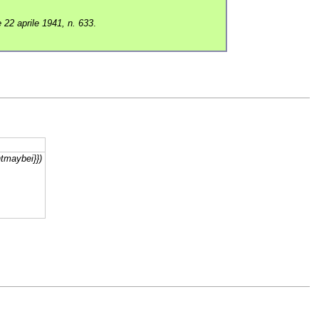
e 22 aprile 1941, n. 633
.
htmaybei}})