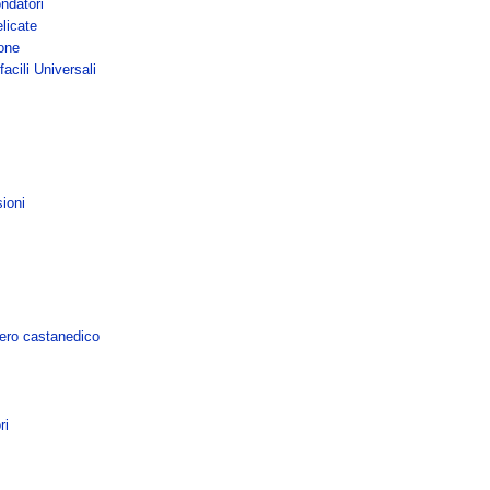
ndatori
licate
one
acili Universali
ioni
ero castanedico
ri