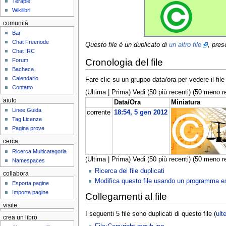
Terapie
Wikilibri
comunità
Bar
Chat Freenode
Questo file è un duplicato di
un altro file
, pres
Chat IRC
Forum
Cronologia del file
Bacheca
Calendario
Fare clic su un gruppo data/ora per vedere il fi
Contatto
(Ultima | Prima) Vedi (50 più recenti) (50 meno re
aiuto
Data/Ora
Miniatura
Linee Guida
corrente
18:54, 5 gen 2012
Tag Licenze
Pagina prove
cerca
Ricerca Multicategoria
(Ultima | Prima) Vedi (50 più recenti) (50 meno re
Namespaces
Ricerca dei file duplicati
collabora
Modifica questo file usando un programma e
Esporta pagine
Importa pagine
Collegamenti al file
visite
I seguenti 5 file sono duplicati di questo file (
ulte
crea un libro