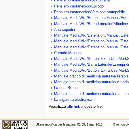
Pensiero castanedico/Bibliografia
Pensiero castanedico/Epilogo
Pensiero castanedico/Versione stampabile
Manuale MediaWiki/Estensioni/Manuali/Est
Manuale MediaWiki/Barra Laterale/Pdfonline
Anarcopedia
Manuale MediaWiki/Estensioni/Manuali/Est
Manuale MediaWiki/Estensioni/Manuali/Este
Manuale MediaWiki/Estensioni/Manuali/Este
Corrado Malanga
Manuale MediaWiki/Bottoni Extra UserMarkS
Manuale MediaWiki/Barra Laterale/Esempi di
Manuale MediaWiki/Bottoni Extra UserMarkS
Manuale pratico di medicina naturale/Terapi
Manuale pratico di medicina naturale/Metod
La cura Breuss
Manuale pratico di medicina naturale/La cur
La sigaretta elettronica
Visualizza
altri link
a questo file.
Ultima modifica per la pagina: 01:55, 1 mar 2012.
Ove non div