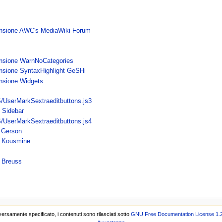
ensione AWC's MediaWiki Forum
ensione WarnNoCategories
nsione SyntaxHighlight GeSHi
nsione Widgets
/UserMarkSextraeditbuttons.js3
 Sidebar
/UserMarkSextraeditbuttons.js4
a Gerson
o Kousmine
a Breuss
ersamente specificato, i contenuti sono rilasciati sotto
GNU Free Documentation License 1.