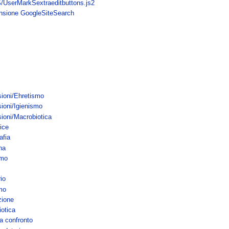
/UserMarkSextraeditbuttons.js2
nsione GoogleSiteSearch
sioni/Ehretismo
ioni/Igienismo
sioni/Macrobiotica
ice
afia
na
smo
io
mo
zione
iotica
a confronto