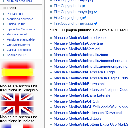
File:Copyright mayb.jpg
Aiuto su crea-libro
File:Copyright.jpg
strumenti
File:Copyright mayb.jpg
Puntano qui
File:Copyright.jpg
Modifiche correlate
File:Copyright mayb.jpg
Carica un file
Upload to Commons
Più di 100 pagine puntano a questo file. Di segu
Pagine speciali
Manuale MediaWiki/Introduzione
Versione stampabile
Manuale MediaWiki/Copertina
Link permanente
Manuale MediaWiki/Versioni
Carica file multipli
Manuale MediaWiki/Installazione
Scarica in PDF
Manuale MediaWiki/Installazione/schermate in
Manuale MediaWiki/Installazione/riempire i 
Manuale MediaWiki/Cambiare il Logo
Manuale MediaWiki/Cambiare la Pagina Princ
Manuale MediaWiki/Estensioni
Non esiste ancora una
Manuale MediaWiki/Estensioni/Joliprint Cod
traduzione in Spagnolo.
Manuale MediaWiki/Barra Laterale
Manuale MediaWiki/Gli Stili
Manuale MediaWiki/Gli Stili/MediaWiki:Mon
Manuale MediaWiki/Estensioni/Download
Non esiste ancora una
Manuale MediaWiki/Edittools
traduzione in Inglese.
Manuale MediaWiki/Bottoni Extra UserMark