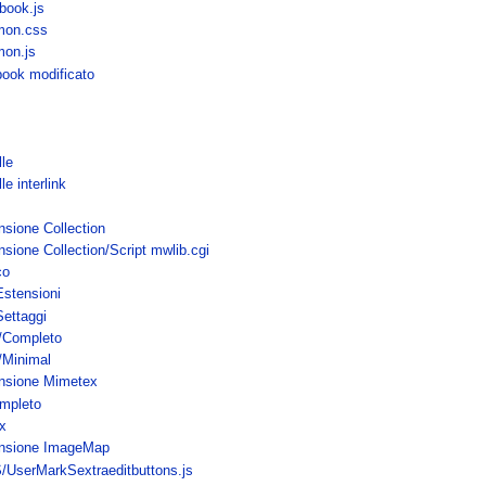
book.js
mon.css
mon.js
book modificato
le
e interlink
sione Collection
ione Collection/Script mwlib.cgi
co
Estensioni
Settaggi
i/Completo
/Minimal
ensione Mimetex
mpleto
x
ensione ImageMap
/UserMarkSextraeditbuttons.js