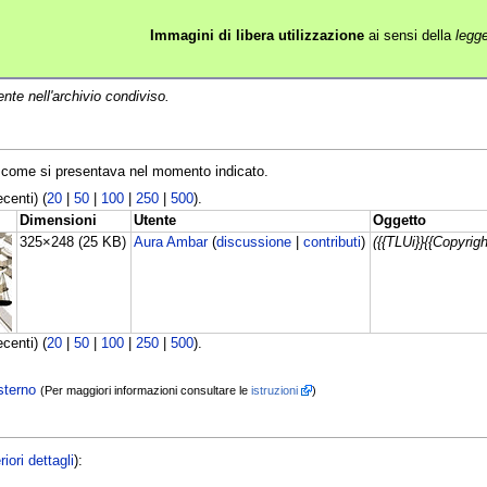
Immagini di libera utilizzazione
ai sensi della
legg
ente nell'archivio condiviso.
le come si presentava nel momento indicato.
centi) (
20
|
50
|
100
|
250
|
500
).
Dimensioni
Utente
Oggetto
325×248
(25 KB)
Aura Ambar
(
discussione
|
contributi
)
({{TLUi}}{{Copyrig
centi) (
20
|
50
|
100
|
250
|
500
).
sterno
(Per maggiori informazioni consultare le
istruzioni
)
riori dettagli
):