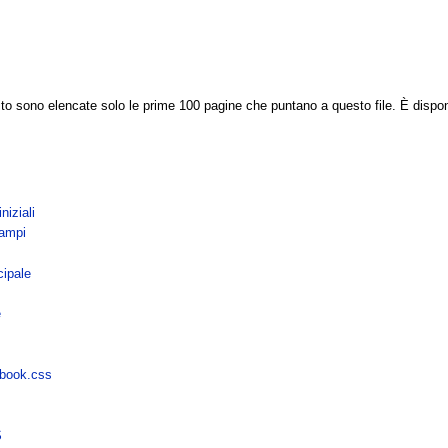
ito sono elencate solo le prime 100 pagine che puntano a questo file. È dispo
iziali
campi
ipale
e
obook.css
S