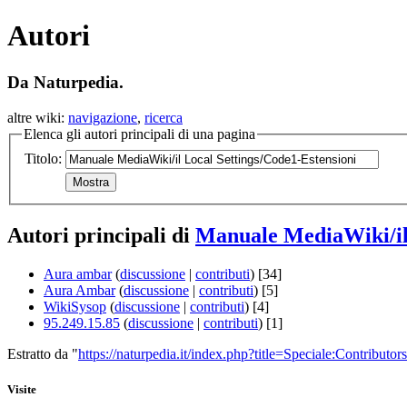
Autori
Da Naturpedia.
altre wiki:
navigazione
,
ricerca
Elenca gli autori principali di una pagina
Titolo:
Autori principali di
Manuale MediaWiki/il 
Aura ambar
(
discussione
|
contributi
)
[34]
Aura Ambar
(
discussione
|
contributi
)
[5]
WikiSysop
(
discussione
|
contributi
)
[4]
95.249.15.85
(
discussione
|
contributi
)
[1]
Estratto da "
https://naturpedia.it/index.php?title=Speciale:Contributors
Visite