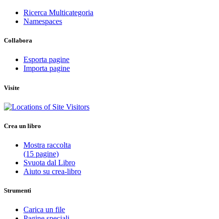
Ricerca Multicategoria
Namespaces
Collabora
Esporta pagine
Importa pagine
Visite
Crea un libro
Mostra raccolta
(15 pagine)
Svuota dal Libro
Aiuto su crea-libro
Strumenti
Carica un file
Pagine speciali