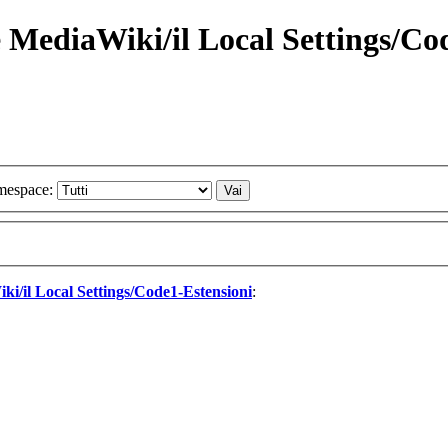
MediaWiki/il Local Settings/Co
espace:
i/il Local Settings/Code1-Estensioni
: