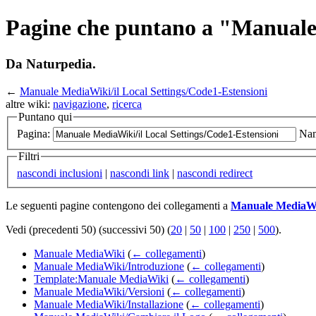
Pagine che puntano a "Manuale 
Da Naturpedia.
←
Manuale MediaWiki/il Local Settings/Code1-Estensioni
altre wiki:
navigazione
,
ricerca
Puntano qui
Pagina:
Nam
Filtri
nascondi inclusioni
|
nascondi link
|
nascondi redirect
Le seguenti pagine contengono dei collegamenti a
Manuale MediaWik
Vedi (precedenti 50) (successivi 50) (
20
|
50
|
100
|
250
|
500
).
Manuale MediaWiki
(
← collegamenti
)
Manuale MediaWiki/Introduzione
(
← collegamenti
)
Template:Manuale MediaWiki
(
← collegamenti
)
Manuale MediaWiki/Versioni
(
← collegamenti
)
Manuale MediaWiki/Installazione
(
← collegamenti
)