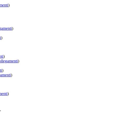
menti
)
gamenti
)
i
)
ti
)
llegamenti
)
ti
)
amenti
)
menti
)
"