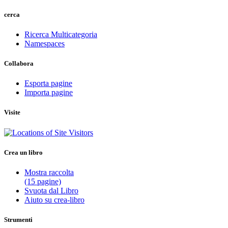
cerca
Ricerca Multicategoria
Namespaces
Collabora
Esporta pagine
Importa pagine
Visite
Crea un libro
Mostra raccolta
(15 pagine)
Svuota dal Libro
Aiuto su crea-libro
Strumenti