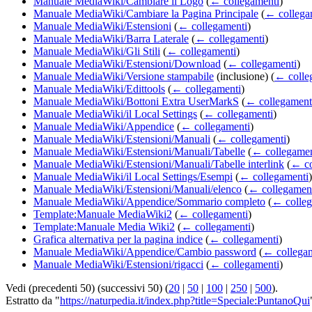
Manuale MediaWiki/Cambiare il Logo
(
← collegamenti
)
Manuale MediaWiki/Cambiare la Pagina Principale
(
← collega
Manuale MediaWiki/Estensioni
(
← collegamenti
)
Manuale MediaWiki/Barra Laterale
(
← collegamenti
)
Manuale MediaWiki/Gli Stili
(
← collegamenti
)
Manuale MediaWiki/Estensioni/Download
(
← collegamenti
)
Manuale MediaWiki/Versione stampabile
(inclusione)
(
← colle
Manuale MediaWiki/Edittools
(
← collegamenti
)
Manuale MediaWiki/Bottoni Extra UserMarkS
(
← collegament
Manuale MediaWiki/il Local Settings
(
← collegamenti
)
Manuale MediaWiki/Appendice
(
← collegamenti
)
Manuale MediaWiki/Estensioni/Manuali
(
← collegamenti
)
Manuale MediaWiki/Estensioni/Manuali/Tabelle
(
← collegamen
Manuale MediaWiki/Estensioni/Manuali/Tabelle interlink
(
← co
Manuale MediaWiki/il Local Settings/Esempi
(
← collegamenti
)
Manuale MediaWiki/Estensioni/Manuali/elenco
(
← collegamen
Manuale MediaWiki/Appendice/Sommario completo
(
← colleg
Template:Manuale MediaWiki2
(
← collegamenti
)
Template:Manuale Media Wiki2
(
← collegamenti
)
Grafica alternativa per la pagina indice
(
← collegamenti
)
Manuale MediaWiki/Appendice/Cambio password
(
← collega
Manuale MediaWiki/Estensioni/rigacci
(
← collegamenti
)
Vedi (precedenti 50) (successivi 50) (
20
|
50
|
100
|
250
|
500
).
Estratto da "
https://naturpedia.it/index.php?title=Speciale:PuntanoQui