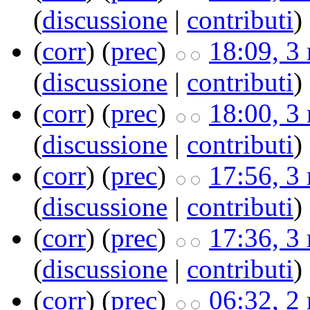
(
discussione
|
contributi
)
(
corr
) (
prec
)
18:09, 3
(
discussione
|
contributi
)
(
corr
) (
prec
)
18:00, 3
(
discussione
|
contributi
)
(
corr
) (
prec
)
17:56, 3
(
discussione
|
contributi
)
(
corr
) (
prec
)
17:36, 3
(
discussione
|
contributi
)
(
corr
) (
prec
)
06:32, 2