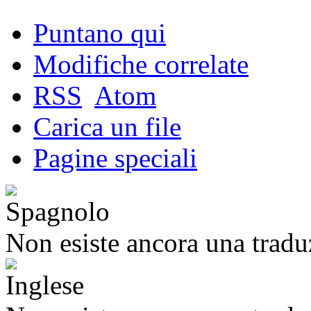
Puntano qui
Modifiche correlate
RSS
Atom
Carica un file
Pagine speciali
Non esiste ancora una tradu