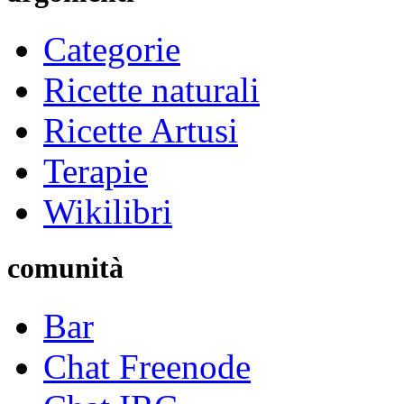
Categorie
Ricette naturali
Ricette Artusi
Terapie
Wikilibri
comunità
Bar
Chat Freenode