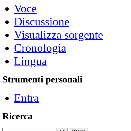
Voce
Discussione
Visualizza sorgente
Cronologia
Lingua
Strumenti personali
Entra
Ricerca