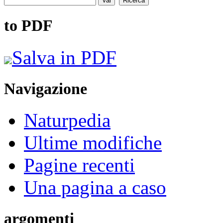
to PDF
Salva in PDF
Navigazione
Naturpedia
Ultime modifiche
Pagine recenti
Una pagina a caso
argomenti