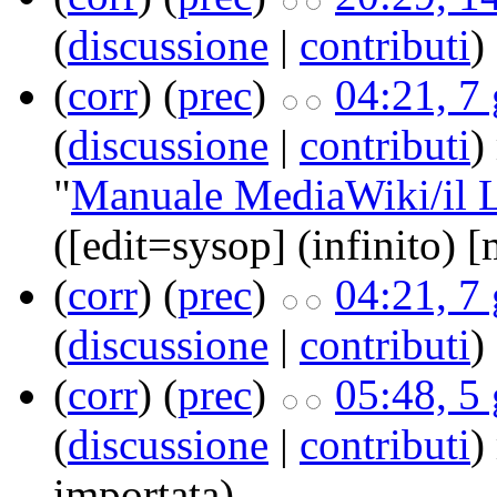
(
discussione
|
contributi
)
(
corr
) (
prec
)
04:21, 7
(
discussione
|
contributi
)
"
Manuale MediaWiki/il L
([edit=sysop] (infinito) 
(
corr
) (
prec
)
04:21, 7
(
discussione
|
contributi
)
(
corr
) (
prec
)
05:48, 5
(
discussione
|
contributi
)
importata)