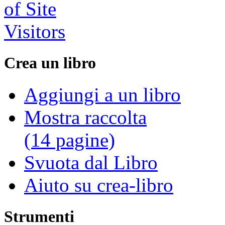
Crea un libro
Aggiungi a un libro
Mostra raccolta
(14 pagine)
Svuota dal Libro
Aiuto su crea-libro
Strumenti