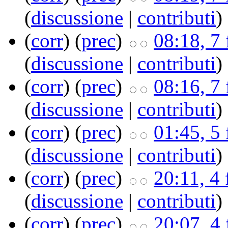
(
discussione
|
contributi
)
(
corr
) (
prec
)
08:18, 7
(
discussione
|
contributi
)
(
corr
) (
prec
)
08:16, 7
(
discussione
|
contributi
)
(
corr
) (
prec
)
01:45, 5
(
discussione
|
contributi
)
(
corr
) (
prec
)
20:11, 4
(
discussione
|
contributi
)
(
corr
) (
prec
)
20:07, 4