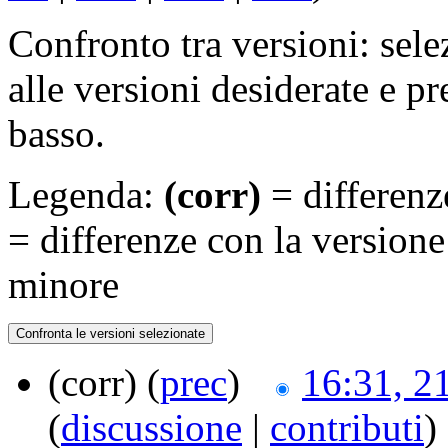
Confronto tra versioni: sele
alle versioni desiderate e pr
basso.
Legenda:
(corr)
= differenz
= differenze con la version
minore
(corr) (
prec
)
16:31, 2
(
discussione
|
contributi
)