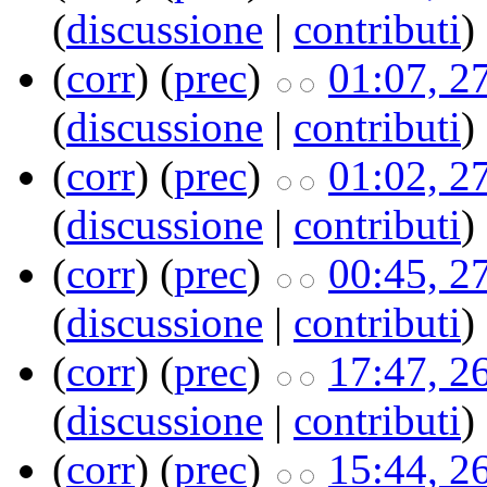
(
discussione
|
contributi
)
(
corr
) (
prec
)
01:07, 2
(
discussione
|
contributi
)
(
corr
) (
prec
)
01:02, 2
(
discussione
|
contributi
)
(
corr
) (
prec
)
00:45, 2
(
discussione
|
contributi
)
(
corr
) (
prec
)
17:47, 2
(
discussione
|
contributi
)
(
corr
) (
prec
)
15:44, 2