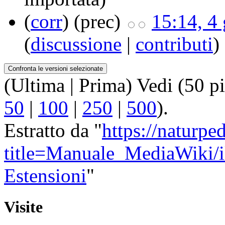
(
corr
) (prec)
15:14, 4
(
discussione
|
contributi
)
(Ultima | Prima) Vedi (50 pi
50
|
100
|
250
|
500
).
Estratto da "
https://naturpe
title=Manuale_MediaWiki/i
Estensioni
"
Visite