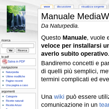
voce
discussione
visualizza sorgente
Manuale MediaWik
Da Naturpedia.
Questo
Manuale
, vuole
ricerca
veloce per installarsi 
averlo subito operativo
to pdf
Bandiremo concetti e parol
Salva in PDF
navigazione
di quelli più semplici, m
Naturpedia
Ultime modifiche
termini complicati ed eve
Pagine recenti
Una pagina a caso
argomenti
Una
wiki
può essere util
Categorie
Ricette naturali
comunicazione in un
te
Ricette Artusi