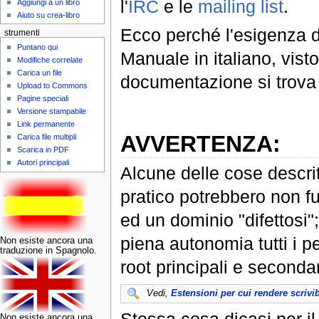
l'
IRC
e le
mailing list
.
Aggiungi a un libro
Aiuto su crea-libro
Ecco perché l'esigenza d
strumenti
Puntano qui
Manuale in italiano, vist
Modifiche correlate
Carica un file
documentazione si trova t
Upload to Commons
Pagine speciali
Versione stampabile
Link permanente
AVVERTENZA:
Carica file multipli
Scarica in PDF
Autori principali
Alcune delle cose descrit
pratico potrebbero non f
ed un dominio "difettosi"
piena autonomia tutti i pe
Non esiste ancora una
traduzione in Spagnolo.
root principali e secondar
Vedi,
Estensioni per cui rendere scrivib
Non esiste ancora una