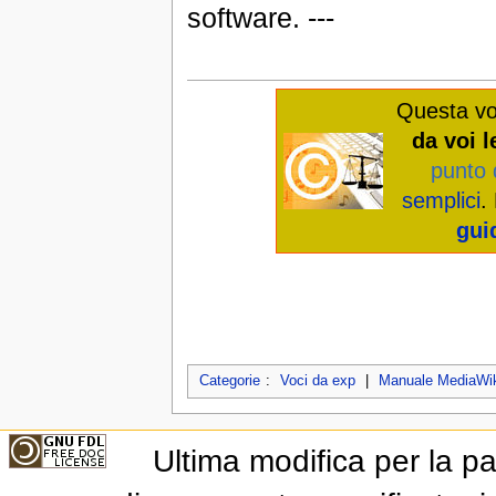
software. ---
Questa vo
da voi l
punto 
semplici
.
gui
Categorie
:
Voci da exp
|
Manuale MediaWik
Ultima modifica per la p