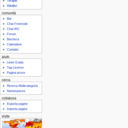
Terapie
Wikilibri
comunità
Bar
Chat Freenode
Chat IRC
Forum
Bacheca
Calendario
Contatto
aiuto
Linee Guida
Tag Licenze
Pagina prove
cerca
Ricerca Multicategoria
Namespaces
collabora
Esporta pagine
Importa pagine
visite