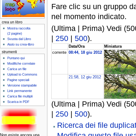
Fare clic su un gruppo da
nel momento indicato.
crea un libro
(Ultima | Prima) Vedi (50
Mostra raccolta
(2 pagine)
|
250
|
500
).
Svuota dal Libro
Aiuto su crea-libro
Data/Ora
Miniatura
strumenti
corrente
08:44, 18 giu 2012
Puntano qui
Modifiche correlate
Carica un file
Upload to Commons
21:58, 12 giu 2012
Pagine speciali
Versione stampabile
Link permanente
Carica file multipli
(Ultima | Prima) Vedi (50
Scarica in PDF
|
250
|
500
).
Ricerca dei file duplicat
Modifica questo file 
Non esiste ancora una