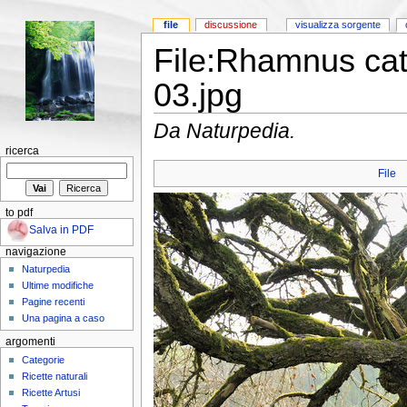
file
discussione
visualizza sorgente
File:Rhamnus ca
03.jpg
Da Naturpedia.
ricerca
File
to pdf
Salva in PDF
navigazione
Naturpedia
Ultime modifiche
Pagine recenti
Una pagina a caso
argomenti
Categorie
Ricette naturali
Ricette Artusi