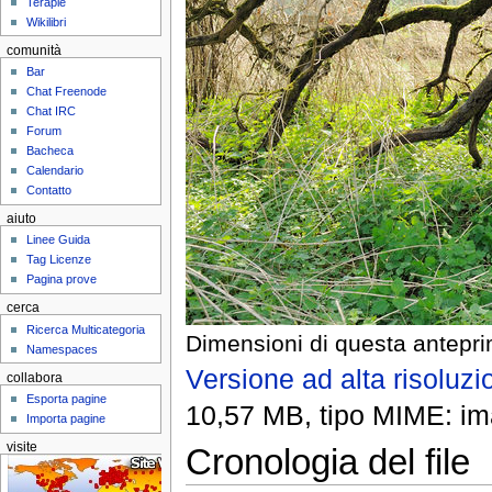
Terapie
Wikilibri
comunità
Bar
Chat Freenode
Chat IRC
Forum
Bacheca
Calendario
Contatto
aiuto
Linee Guida
Tag Licenze
Pagina prove
cerca
Ricerca Multicategoria
Dimensioni di questa antepri
Namespaces
Versione ad alta risoluzi
collabora
Esporta pagine
10,57 MB, tipo MIME: im
Importa pagine
visite
Cronologia del file