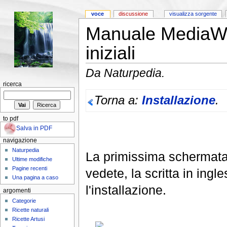
voce
discussione
visualizza sorgente
Manuale MediaWik
iniziali
Da Naturpedia.
ricerca
Torna a:
Installazione
.
to pdf
Salva in PDF
navigazione
Naturpedia
La primissima schermata
Ultime modifiche
Pagine recenti
vedete, la scritta in ingle
Una pagina a caso
l'installazione.
argomenti
Categorie
Ricette naturali
Ricette Artusi