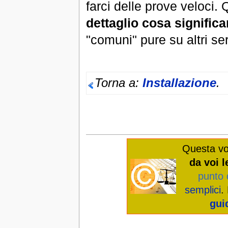
farci delle prove veloci.
dettaglio cosa signific
"comuni" pure su altri se
Torna a:
Installazione
.
Questa vo
da voi l
punto 
semplici
.
gui