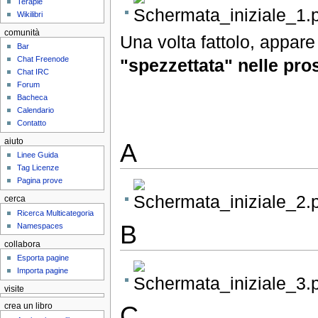
Terapie
Wikilibri
comunità
Una volta fattolo, appar
Bar
Chat Freenode
"spezzettata" nelle pr
Chat IRC
Forum
Bacheca
Calendario
Contatto
aiuto
A
Linee Guida
Tag Licenze
Pagina prove
cerca
Ricerca Multicategoria
B
Namespaces
collabora
Esporta pagine
Importa pagine
visite
crea un libro
C