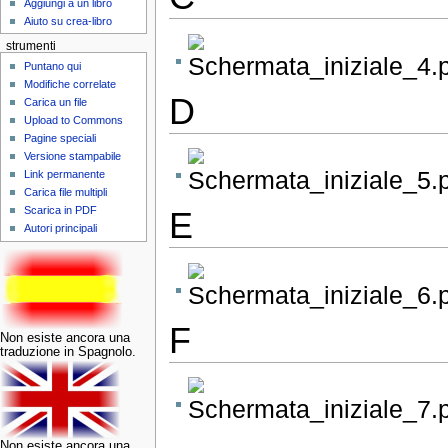
Aggiungi a un libro
Aiuto su crea-libro
strumenti
Puntano qui
Modifiche correlate
D
Carica un file
Upload to Commons
Pagine speciali
Versione stampabile
Link permanente
Carica file multipli
Scarica in PDF
E
Autori principali
F
Non esiste ancora una
traduzione in Spagnolo.
Non esiste ancora una