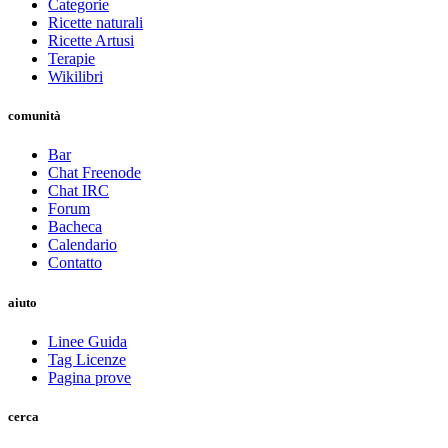
Categorie
Ricette naturali
Ricette Artusi
Terapie
Wikilibri
comunità
Bar
Chat Freenode
Chat IRC
Forum
Bacheca
Calendario
Contatto
aiuto
Linee Guida
Tag Licenze
Pagina prove
cerca