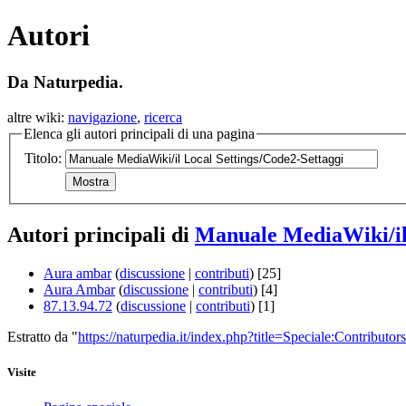
Autori
Da Naturpedia.
altre wiki:
navigazione
,
ricerca
Elenca gli autori principali di una pagina
Titolo:
Autori principali di
Manuale MediaWiki/il 
Aura ambar
(
discussione
|
contributi
)
[25]
Aura Ambar
(
discussione
|
contributi
)
[4]
87.13.94.72
(
discussione
|
contributi
)
[1]
Estratto da "
https://naturpedia.it/index.php?title=Speciale:Contributors
Visite