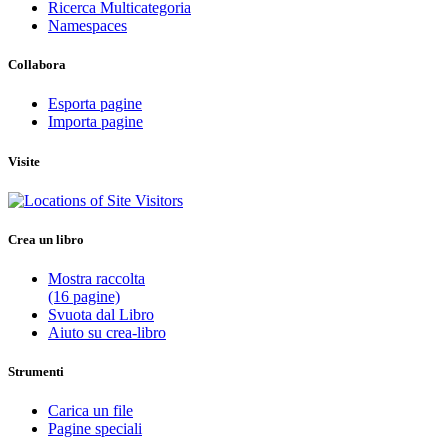
Ricerca Multicategoria
Namespaces
Collabora
Esporta pagine
Importa pagine
Visite
Crea un libro
Mostra raccolta
(16 pagine)
Svuota dal Libro
Aiuto su crea-libro
Strumenti
Carica un file
Pagine speciali