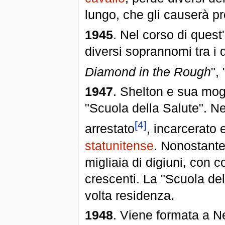
lungo, che gli causerà p
1945
. Nel corso di quest
diversi soprannomi tra i q
Diamond in the Rough
", 
1947
. Shelton e sua mogl
"Scuola della Salute". 
[4]
arrestato
, incarcerato 
statunitense
. Nonostante
migliaia di digiuni, con 
crescenti. La "Scuola de
volta residenza.
1948
. Viene formata a Ne