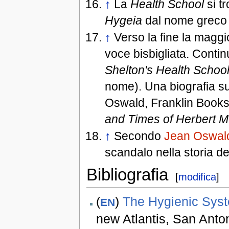
↑
La
Health School
si t
Hygeia
dal nome greco d
↑
Verso la fine la maggio
voce bisbigliata. Contin
Shelton's Health Schoo
nome). Una biografia s
Oswald, Franklin Books
and Times of Herbert M
↑
Secondo
Jean Oswal
scandalo nella storia del
Bibliografia
[
modifica
]
(
)
The Hygienic Syste
EN
new Atlantis, San Anto