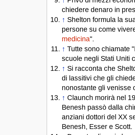
chiedere denaro in prest
↑
Shelton formula la sua d
persone su come vivere,
medicina
".
↑
Tutte sono chiamate "D
scuole negli Stati Uniti
↑
Si racconta che Shelto
di lassitivi che gli chied
nonostante gli venisse 
↑
Claunch morirà nel 19
Benesh passò dalla chir
anziani dottori del XX se
Benesh, Esser e Scott.