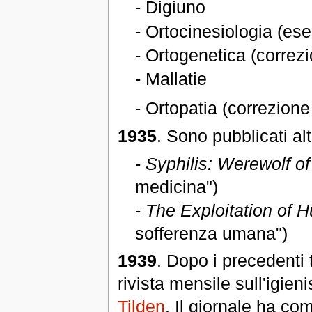
- Digiuno
- Ortocinesiologia (eser
- Ortogenetica (correz
- Mallatie
- Ortopatia (correzione
1935
. Sono pubblicati altr
-
Syphilis: Werewolf o
medicina")
-
The Exploitation of 
sofferenza umana")
1939
. Dopo i precedenti t
rivista mensile sull'igien
Tilden
. Il giornale ha co