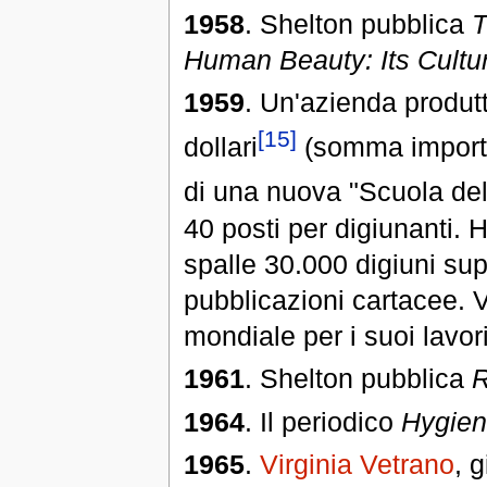
1958
. Shelton pubblica
T
Human Beauty: Its Cultu
1959
. Un'azienda produt
[15]
dollari
(somma importan
di una nuova "Scuola del
40 posti per digiunanti. 
spalle 30.000 digiuni supe
pubblicazioni cartacee. 
mondiale per i suoi lavor
1961
. Shelton pubblica
R
1964
. Il periodico
Hygien
1965
.
Virginia Vetrano
, 