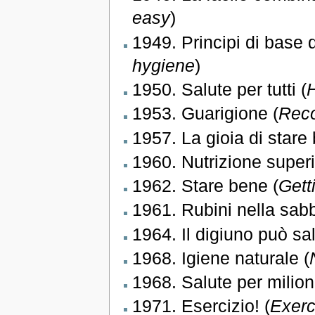
easy
)
1949. Principi di base d
hygiene
)
1950. Salute per tutti (
H
1953. Guarigione (
Rec
1957. La gioia di stare
1960. Nutrizione superi
1962. Stare bene (
Gett
1961. Rubini nella sabb
1964. Il digiuno può salv
1968. Igiene naturale (
1968. Salute per milioni
1971. Esercizio! (
Exerc