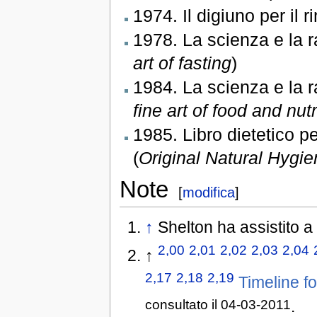
1974. Il digiuno per il r
1978. La scienza e la ra
art of fasting
)
1984. La scienza e la ra
fine art of food and nutr
1985. Libro dietetico pe
(
Original Natural Hygi
Note
[
modifica
]
↑
Shelton ha assistito a 
2,00
2,01
2,02
2,03
2,04
↑
2,17
2,18
2,19
Timeline f
consultato il 04-03-2011
.