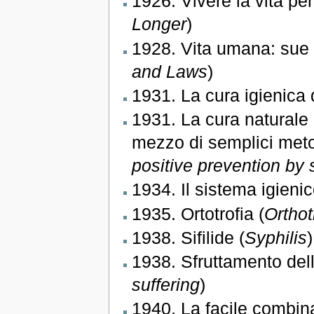
1926. Vivere la vita per
Longer
)
1928. Vita umana: sue le
and Laws
)
1931. La cura igienica 
1931. La cura naturale
mezzo di semplici metod
positive prevention by
1934. Il sistema igienic
1935. Ortotrofia (
Ortho
1938. Sifilide (
Syphilis
)
1938. Sfruttamento del
suffering
)
1940. La facile combina