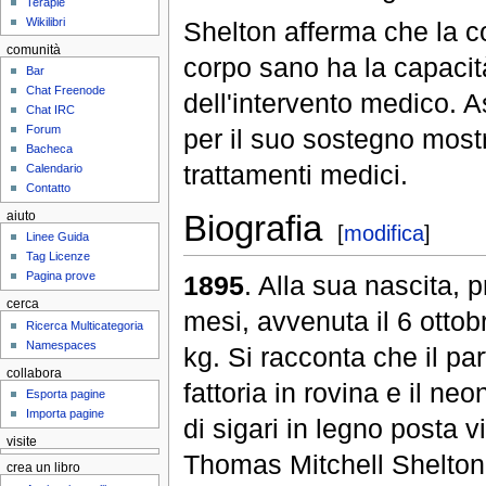
Terapie
Wikilibri
Shelton afferma che la cot
comunità
corpo sano ha la capacità 
Bar
Chat Freenode
dell'intervento medico. 
Chat IRC
Forum
per il suo sostegno mostr
Bacheca
trattamenti medici.
Calendario
Contatto
Biografia
aiuto
[
modifica
]
Linee Guida
Tag Licenze
Pagina prove
1895
. Alla sua nascita, 
cerca
mesi, avvenuta il 6 ottob
Ricerca Multicategoria
Namespaces
kg. Si racconta che il p
collabora
fattoria in rovina e il ne
Esporta pagine
Importa pagine
di sigari in legno posta vi
visite
Thomas Mitchell Shelton 
crea un libro