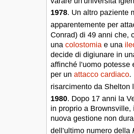
varare un'università igien
1978
. Un altro paziente 
apparentemente per atta
Conrad) di 49 anni che, 
una
colostomia
e una
il
decide di digiunare in un
affinché l'uomo potesse 
per un
attacco cardiaco
.
risarcimento da Shelton 
1980
. Dopo 17 anni la Ve
in proprio a Brownsville,
nuova gestione non dura 
dell'ultimo numero della