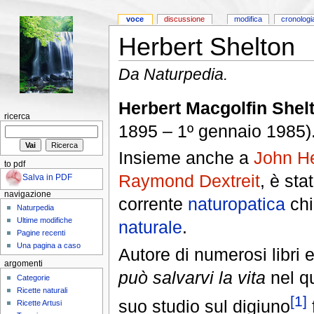
voce
discussione
modifica
cronologi
Herbert Shelton
Da Naturpedia.
Herbert Macgolfin Shel
ricerca
1895 – 1º gennaio 1985)
Insieme anche a
John He
to pdf
Raymond Dextreit
, è sta
Salva in PDF
navigazione
corrente
naturopatica
ch
Naturpedia
Ultime modifiche
naturale
.
Pagine recenti
Una pagina a caso
Autore di numerosi libri 
argomenti
può salvarvi la vita
nel qu
Categorie
Ricette naturali
[1]
suo studio sul digiuno
Ricette Artusi