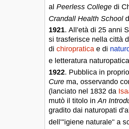
al
Peerless College
di Ch
Crandall Health School
d
1921
. All'età di 25 anni
si trasferisce nella citt
di
chiropratica
e di
natur
e letteratura naturopatica
1922
. Pubblica in proprio
Cure
ma, osservando con 
(lanciato nel 1832 da
Isa
mutò il titolo in
An Introd
gradito dai naturopati d'a
dell'"igiene naturale" a 