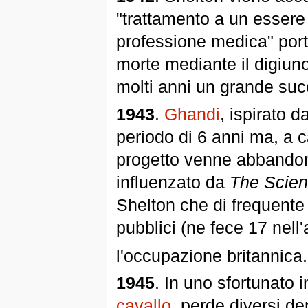
"trattamento a un essere
professione medica" porta
morte mediante il digiu
molti anni un grande su
1943
.
Ghandi
, ispirato d
periodo di 6 anni ma, a 
progetto venne abbando
influenzato da
The Scien
Shelton che di frequente 
pubblici (ne fece 17 nell'
l'occupazione britannica.
1945
. In uno sfortunato 
cavallo
, perde diversi de