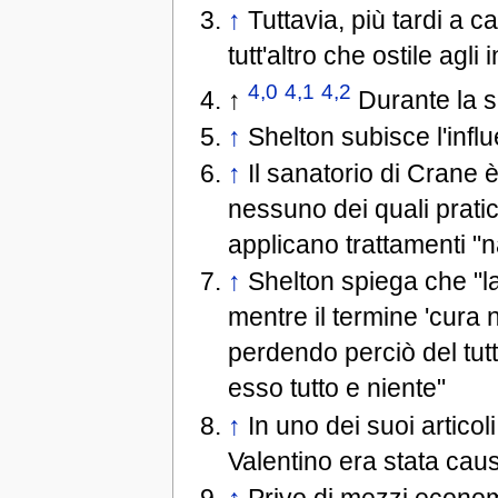
↑
Tuttavia, più tardi a c
tutt'altro che ostile agli 
4,0
4,1
4,2
↑
Durante la su
↑
Shelton subisce l'influe
↑
Il sanatorio di Crane è 
nessuno dei quali pratica
applicano trattamenti "na
↑
Shelton spiega che "la 
mentre il termine 'cura n
perdendo perciò del tutto
esso tutto e niente"
↑
In uno dei suoi artico
Valentino era stata cau
↑
Privo di mezzi economi