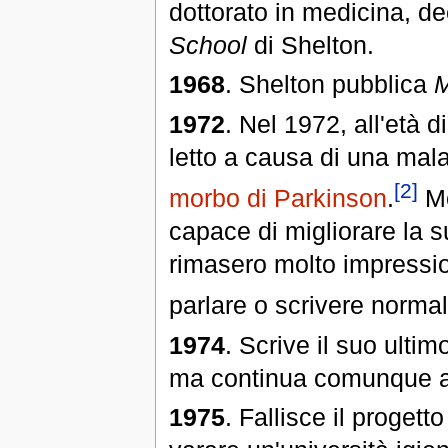
dottorato in medicina, de
School
di Shelton.
1968
. Shelton pubblica
M
1972
. Nel 1972, all'età 
letto a causa di una mal
[2]
morbo di Parkinson
.
Mo
capace di migliorare la 
rimasero molto impressio
parlare o scrivere norma
1974
. Scrive il suo ultimo
ma continua comunque a sc
1975
. Fallisce il progett