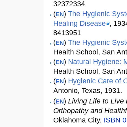
32372334
(
)
The Hygienic Syste
EN
Healing Disease
, 193
8413951
(
)
The Hygienic Syst
EN
Health School, San Ant
(
)
Natural Hygiene: M
EN
Health School, San Ant
(
)
Hygienic Care of C
EN
Antonio, Texas, 1931.
(
)
Living Life to Live
EN
Orthopathy and Healthf
Oklahoma City,
ISBN 0