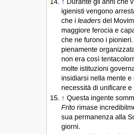
↑
Durante gli anni che 
igienisti vengono arres
che i
leaders
del Movime
maggiore ferocia e capa
che ne furono i pionieri
pienamente organizzata
non era così tentacolor
molte istituzioni governa
insidiarsi nella mente e
necessità di unificare e 
↑
Questa ingente somma 
Frito
rimase incredibilme
sua permanenza alla Scu
giorni.