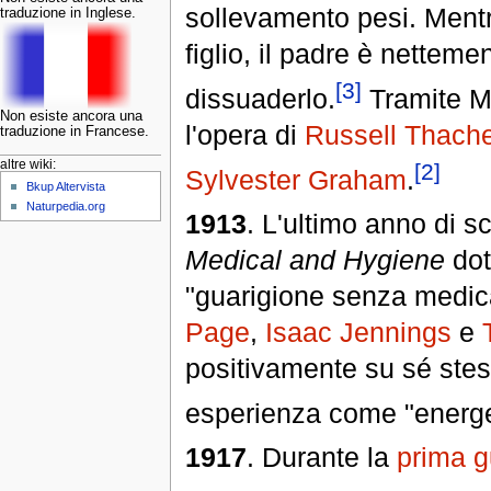
sollevamento pesi. Mentr
traduzione in Inglese.
figlio, il padre è nettemen
[3]
dissuaderlo.
Tramite M
Non esiste ancora una
l'opera di
Russell Thacher
traduzione in Francese.
altre wiki:
[2]
Sylvester Graham
.
Bkup Altervista
Naturpedia.org
1913
. L'ultimo anno di 
Medical and Hygiene
dott
"guarigione senza medic
Page
,
Isaac Jennings
e
positivamente su sé stes
esperienza come "energet
1917
. Durante la
prima g