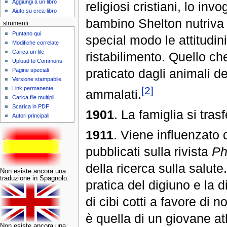
Aggiungi a un libro
religiosi cristiani, lo inv
Aiuto su crea-libro
bambino Shelton nutriva 
strumenti
Puntano qui
special modo le attitudin
Modifiche correlate
Carica un file
ristabilimento. Quello che
Upload to Commons
praticato dagli animali de
Pagine speciali
Versione stampabile
[2]
Link permanente
ammalati.
Carica file multipli
Scarica in PDF
1901
. La famiglia si tras
Autori principali
1911
. Viene influenzato d
pubblicati sulla rivista
Ph
della ricerca sulla salute
Non esiste ancora una
traduzione in Spagnolo.
pratica del digiuno e la 
di cibi cotti a favore di 
è quella di un giovane atl
Non esiste ancora una