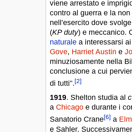
viene arrestato e imprigi
contro al guerra e la no
nell'esercito dove svolge
(
KP duty
) e meccanico. 
naturale
a interessarsi ai
Gove
,
Harriet Austin
e
Jo
minuziosamente nella Bibbi
conclusione a cui pervien
[2]
di tutti".
1919
. Shelton studia al
c
a
Chicago
e durante i co
[6]
Sanatorio Crane
a
Elm
e Sahler. Successivament