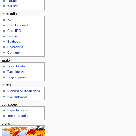
Terapie
Wikilibri
comunità
Bar
Chat Freenode
Chat IRC
Forum
Bacheca
Calendario
Contatto
aiuto
Linee Guida
Tag Licenze
Pagina prove
cerca
Ricerca Multicategoria
Namespaces
collabora
Esporta pagine
Importa pagine
visite