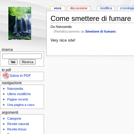
voce
discussione
modifica
cronologi
Come smettere di fumare
Da Naturpedia.
(Reindirizzamento da
Smettere di fumare
)
Very nice site!
ricerca
to pdf
Salva in PDF
navigazione
Naturpedia
Ultime modifiche
Pagine recenti
Una pagina a caso
argomenti
Categorie
Ricette naturali
Ricette Artusi