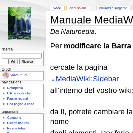
voce
discussione
visualizza sorgente
Manuale MediaWik
Da Naturpedia.
Per
modificare la Barra
ricerca
cercate la pagina
to pdf
Salva in PDF
MediaWiki:Sidebar
navigazione
all'interno del vostro wiki
Naturpedia
Ultime modifiche
Pagine recenti
Una pagina a caso
da lì, potrete cambiare la
argomenti
Categorie
nome
Ricette naturali
Ricette Artusi