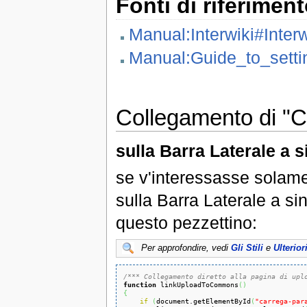
Fonti di riferimen
Manual:Interwiki#Inter
Manual:Guide_to_setti
Collegamento di "
sulla Barra Laterale a s
se v'interessasse solam
sulla Barra Laterale a sin
questo pezzettino:
Per approfondire, vedi
Gli Stili
e
Ulterior
/*** Collegamento diretto alla pagina di upl
function
 linkUploadToCommons
(
)
{
if
(
document.getElementById
(
"carrega-par