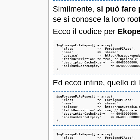
Similmente,
si può fare p
se si conosce la loro root 
Ecco il codice per
Ekope
$wgForeignFileRepos[] = array(

   'class'            => 'ForeignAPIRepo',

   'name'             => 'shared',

   'apibase'          => 'http://base.ekopedi
   'fetchDescription' => true, // Opzionale: 
   'descriptionCacheExpiry'  => 60480000000, 
   'apiThumbCacheExpiry'     => 8640000000000
Ed ecco infine, quello di
$wgForeignFileRepos[] = array(

   'class'            => 'ForeignAPIRepo',

   'name'             => 'shared',

   'apibase'          => 'http://naturpedia.o
   'fetchDescription' => true, // Opzionale: 
   'descriptionCacheExpiry'  => 60480000000, 
   'apiThumbCacheExpiry'     => 8640000000000
$wgForeignFileRepos[] = array(

   'class'            => 'ForeignAPIRepo',
