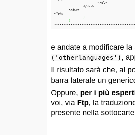
			</ul>

		</div>

<?php
}
}
--------------------------------------------
e andate a modificare la 
, a
('otherlanguages')
Il risultato sarà che, al p
barra laterale un generi
Oppure,
per i più espert
voi, via
Ftp
, la traduzione
presente nella sottocarte