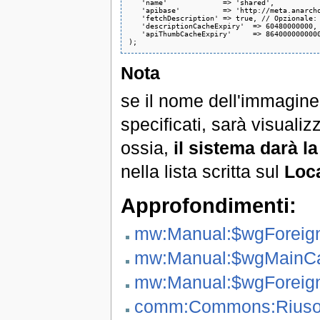
   'name'             => 'shared',

   'apibase'          => 'http://meta.anarcho
   'fetchDescription' => true, // Opzionale: 
   'descriptionCacheExpiry'  => 60480000000, 
   'apiThumbCacheExpiry'     => 8640000000000
Nota
se il nome dell'immagine 
specificati, sarà visualiz
ossia,
il sistema darà l
nella lista scritta sul
Loca
Approfondimenti:
mw:Manual:$wgForeig
mw:Manual:$wgMainC
mw:Manual:$wgForeign
comm:Commons:Riuso_d