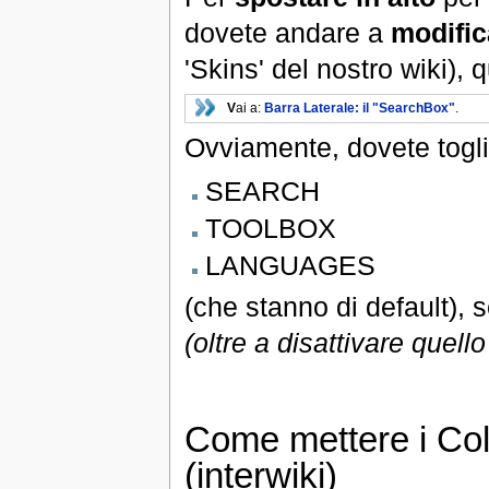
dovete andare a
modific
'Skins' del nostro wiki),
V
ai a:
Barra Laterale: il "SearchBox"
.
Ovviamente, dovete togl
SEARCH
TOOLBOX
LANGUAGES
(che stanno di default),
(oltre a disattivare quell
Come mettere i Coll
(interwiki)