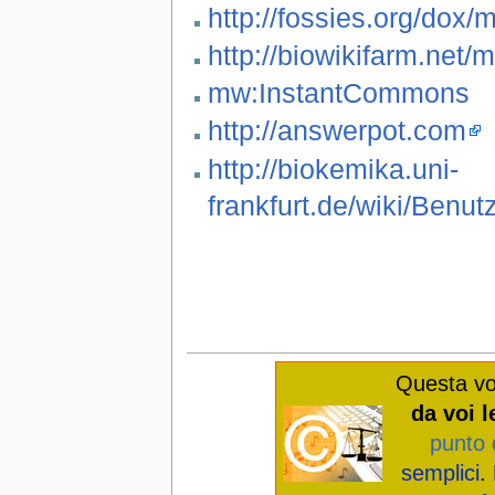
http://fossies.org/dox
http://biowikifarm.ne
mw:InstantCommons
http://answerpot.com
http://biokemika.uni-
frankfurt.de/wiki/Be
Questa vo
da voi l
punto 
semplici
.