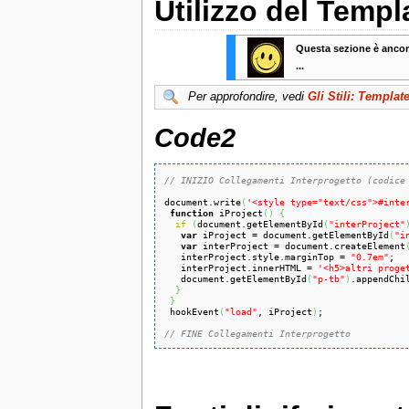
Utilizzo del Templ
Questa sezione è ancor
...
Per approfondire, vedi
Gli Stili: Templat
Code2
// INIZIO Collegamenti Interprogetto (codice
document.write
(
'<style type="text/css">#inte
function
 iProject
(
)
{
if
(
document.getElementById
(
"interProject"
var
 iProject = document.getElementById
(
"i
var
 interProject = document.createElement
   interProject.style.marginTop = 
"0.7em"
;

   interProject.innerHTML = 
'<h5>altri proge
   document.getElementById
(
"p-tb"
)
.appendChi
}
}
 hookEvent
(
"load"
, iProject
)
;

// FINE Collegamenti Interprogetto