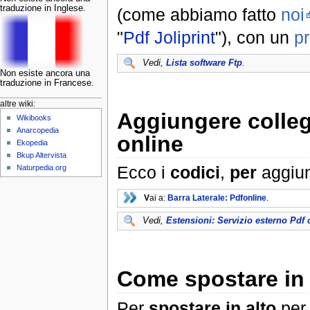
traduzione in Inglese.
(come abbiamo fatto
noi
"
Pdf Joliprint
"), con un
p
Vedi,
Lista software Ftp
.
Non esiste ancora una
traduzione in Francese.
altre wiki:
Aggiungere colleg
Wikibooks
Anarcopedia
online
Ekopedia
Bkup Altervista
Ecco i
codici
,
per
aggiun
Naturpedia.org
V
ai a:
Barra Laterale: Pdfonline
.
Vedi,
Estensioni: Servizio esterno Pdf 
Come spostare in a
Per
spostare in alto
per 