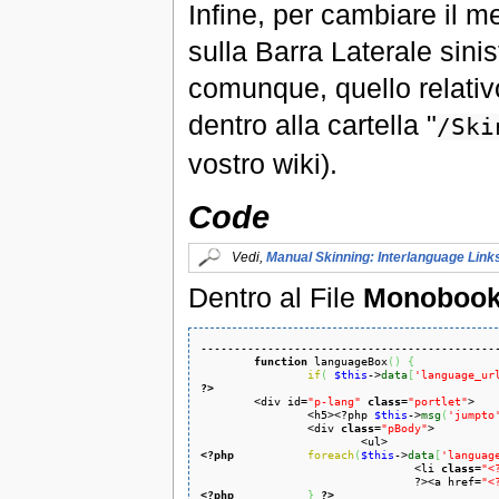
Infine, per cambiare il m
sulla Barra Laterale sinis
comunque, quello relativ
dentro alla cartella "
/Ski
vostro wiki).
Code
Vedi,
Manual Skinning: Interlanguage Link
Dentro al File
Monobook
---------------------------------------------
function
 languageBox
(
)
{
if
(
$this
->
data
[
'language_ur
?>

	<div id=
"p-lang"
class
=
"portlet"
>

		<h5><?php 
$this
->
msg
(
'jumpto
		<div 
class
=
"pBody"
>

<?php
foreach
(
$this
->
data
[
'languag
				<li 
class
=
"<
				?><a href=
"<
<?php
}
?>