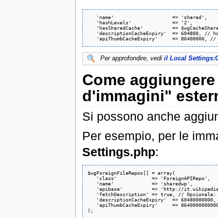
   'name'                    => 'shared',

   'hashLevels'              => '2',

   'hasSharedCache'          => $wgCacheShare
   'descriptionCacheExpiry'  => 604800, // ho
Per approfondire, vedi
il Local Settings:
Come aggiungere 
d'immagini" ester
Si possono anche aggiung
Per esempio, per le imm
Settings.php
:
$wgForeignFileRepos[] = array(

   'class'            => 'ForeignAPIRepo',

   'name'             => 'sharedwp',

   'apibase'          => 'http://it.wikipedia
   'fetchDescription' => true, // Opzionale: 
   'descriptionCacheExpiry'  => 60480000000, 
   'apiThumbCacheExpiry'     => 8640000000000