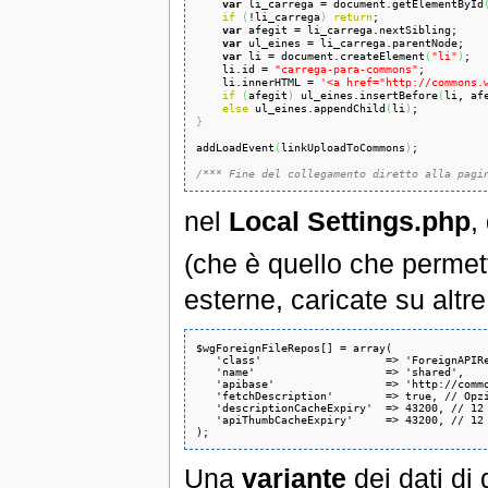
var
 li_carrega = document.getElementById
if
(
!li_carrega
)
return
;

var
 afegit = li_carrega.nextSibling;

var
 ul_eines = li_carrega.parentNode;

var
 li = document.createElement
(
"li"
)
;

    li.id = 
"carrega-para-commons"
;

    li.innerHTML = 
'<a href="http://commons.
if
(
afegit
)
 ul_eines.insertBefore
(
li, af
else
 ul_eines.appendChild
(
li
)
}
addLoadEvent
(
linkUploadToCommons
)
;

/*** Fine del collegamento diretto alla pagi
nel
Local Settings.php
,
(che è quello che permett
esterne, caricate su altre
$wgForeignFileRepos[] = array(

   'class'                   => 'ForeignAPIRe
   'name'                    => 'shared',

   'apibase'                 => 'http://commo
   'fetchDescription'        => true, // Opzi
   'descriptionCacheExpiry'  => 43200, // 12 
   'apiThumbCacheExpiry'     => 43200, // 12 
Una
variante
dei dati di