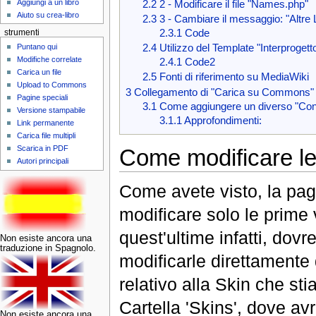
Aggiungi a un libro
2.2
2 - Modificare il file "Names.php"
Aiuto su crea-libro
2.3
3 - Cambiare il messaggio: "Altre 
2.3.1
Code
strumenti
Puntano qui
2.4
Utilizzo del Template "Interprogett
Modifiche correlate
2.4.1
Code2
Carica un file
2.5
Fonti di riferimento su MediaWiki
Upload to Commons
3
Collegamento di "Carica su Commons"
Pagine speciali
3.1
Come aggiungere un diverso "Cont
Versione stampabile
3.1.1
Approfondimenti:
Link permanente
Carica file multipli
Scarica in PDF
Come modificare le
Autori principali
Come avete visto, la pa
modificare solo le prime 
quest'ultime infatti, dovr
Non esiste ancora una
traduzione in Spagnolo.
modificarle direttamente 
relativo alla Skin che sti
Cartella 'Skins', dove avr
Non esiste ancora una