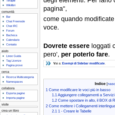
degli elementi. Per farlo 
Terapie
Wikilibri
pagina",
comunità
come quando modificate u
Bar
Chat Freenode
voce.
Chat IRC
Forum
Bacheca
Calendario
Dovrete essere
loggati
Contatto
aiuto
pero',
per poterlo fare
.
Linee Guida
Tag Licenze
V
ai a:
Esempi di Sidebar modificate
.
Pagina prove
cerca
Ricerca Multicategoria
Namespaces
Indice
[
nasc
collabora
1
Come modificare le voci più in basso
Esporta pagine
1.1
Aggiungere collegamenti a Servizi 
Importa pagine
1.2
Come spostare in alto, il BOX di 
visite
2
Come mettere i Collegamenti interlingua, 
2.1
1 - Creare le Tabelle
crea un libro