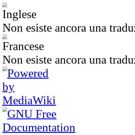
Non esiste ancora una tradu
Non esiste ancora una tradu