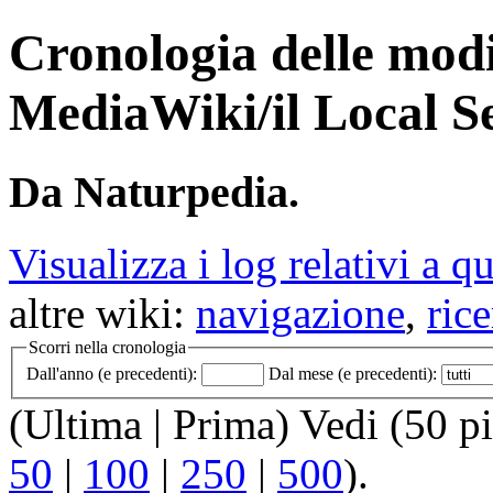
Cronologia delle mod
MediaWiki/il Local S
Da Naturpedia.
Visualizza i log relativi a q
altre wiki:
navigazione
,
rice
Scorri nella cronologia
Dall'anno (e precedenti):
Dal mese (e precedenti):
(Ultima | Prima) Vedi (50 pi
50
|
100
|
250
|
500
).