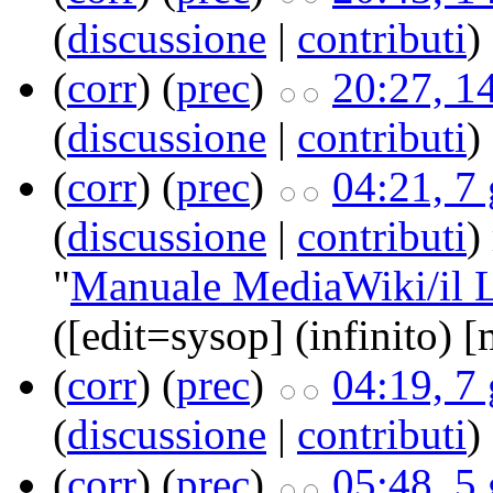
(
discussione
|
contributi
)
(
corr
) (
prec
)
20:27, 1
(
discussione
|
contributi
)
(
corr
) (
prec
)
04:21, 7
(
discussione
|
contributi
)
"
Manuale MediaWiki/il L
([edit=sysop] (infinito) 
(
corr
) (
prec
)
04:19, 7
(
discussione
|
contributi
)
(
corr
) (
prec
)
05:48, 5