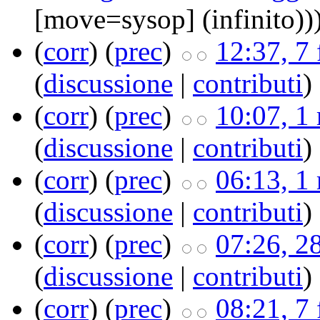
[move=sysop] (infinito))
(
corr
) (
prec
)
12:37, 7
(
discussione
|
contributi
)
(
corr
) (
prec
)
10:07, 1
(
discussione
|
contributi
)
(
corr
) (
prec
)
06:13, 1
(
discussione
|
contributi
)
(
corr
) (
prec
)
07:26, 2
(
discussione
|
contributi
)
(
corr
) (
prec
)
08:21, 7