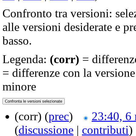
Confronto tra versioni: sele
alle versioni desiderate e pr
basso.
Legenda:
(corr)
= differenz
= differenze con la version
minore
(corr) (
prec
)
23:40, 6
(
discussione
|
contributi
)