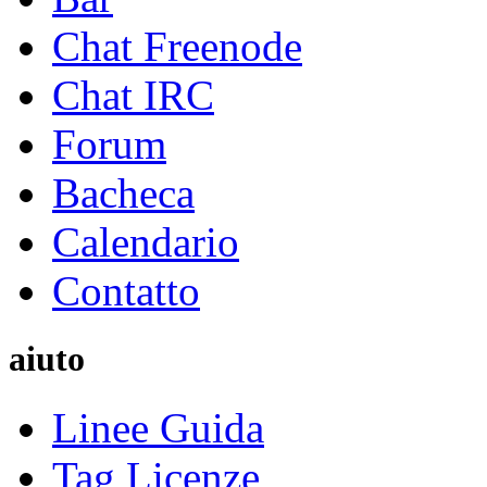
Chat Freenode
Chat IRC
Forum
Bacheca
Calendario
Contatto
aiuto
Linee Guida
Tag Licenze