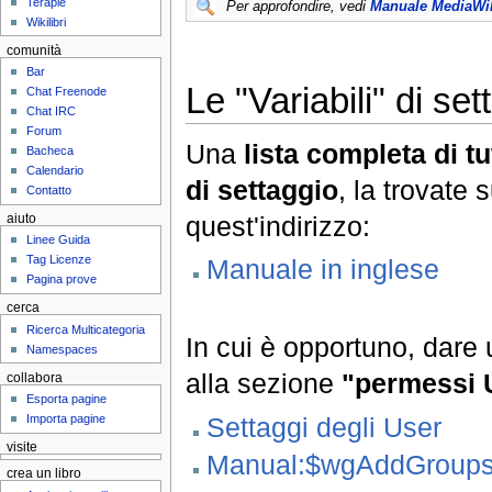
Terapie
Per approfondire, vedi
Manuale MediaWik
Wikilibri
comunità
Bar
Le "Variabili" di set
Chat Freenode
Chat IRC
Forum
Una
lista completa di tu
Bacheca
Calendario
di settaggio
, la trovate 
Contatto
quest'indirizzo:
aiuto
Linee Guida
Tag Licenze
Manuale in inglese
Pagina prove
cerca
Ricerca Multicategoria
In cui è opportuno, dare
Namespaces
alla sezione
"permessi U
collabora
Esporta pagine
Settaggi degli User
Importa pagine
visite
Manual:$wgAddGroup
crea un libro