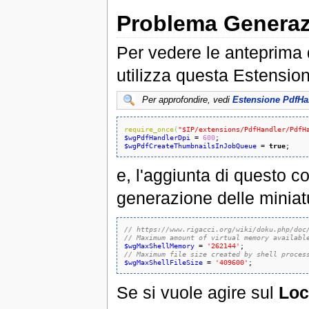
Problema Generazi
Per vedere le anteprima d
utilizza questa Estensio
Per approfondire, vedi
Estensione PdfHa
require_once
(
"$IP/extensions/PdfHandler/PdfH
$wgPdfHandlerDpi
 = 
600
$wgPdfCreateThumbnailsInJobQueue
 = 
true
;
e, l'aggiunta di questo c
generazione delle miniat
// https://www.rigacci.org/wiki/doku.php/doc
// Maximum amount of virtual memory availabl
$wgMaxShellMemory
 = 
'262144'
// Maximum file size created by shell proces
$wgMaxShellFileSize
 = 
'409600'
;
Se si vuole agire sul
Loc