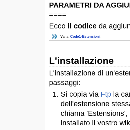
PARAMETRI DA AGGI
====
Ecco
il codice
da aggiung
V
ai a:
Code1-Estensioni
.
L'installazione
L'installazione di un'est
passaggi:
Si copia via
Ftp
la car
dell'estensione stessa
chiama 'Estensions', 
installato il vostro wik