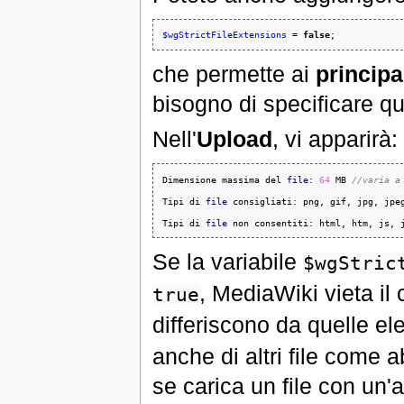
$wgStrictFileExtensions
 = 
false
;
che permette ai
principal
bisogno di specificare qu
Nell'
Upload
, vi apparirà:
Dimensione massima del 
file
: 
64
 MB 
//varia a
Tipi di 
file
 consigliati: png, gif, jpg, jpeg
Tipi di 
file
 non consentiti: html, htm, js, 
Se la variabile
$wgStric
, MediaWiki vieta il 
true
differiscono da quelle e
anche di altri file come 
se carica un file con un'a