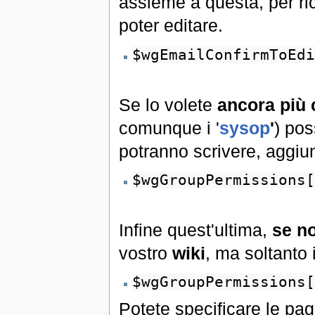
assieme a questa, per ri
poter editare.
$wgEmailConfirmToEdi
Se lo volete
ancora più 
comunque i '
sysop
'
) po
potranno scrivere, aggiun
$wgGroupPermissions[
Infine quest'ultima,
se no
vostro
wiki
, ma soltanto i
$wgGroupPermissions[
Potete specificare le pag