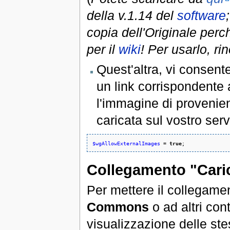
della v.1.14 del
software
copia dell'Originale perch
per il
wiki
! Per usarlo, ri
Quest'altra, vi consente
un link corrispondente 
l'immagine di provenie
caricata sul vostro ser
$wgAllowExternalImages
 = 
true
;
Collegamento "Car
Per mettere il collegament
Commons
o ad altri con
visualizzazione delle ste