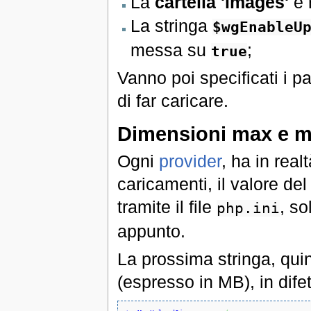
La
cartella 'images'
è 
La stringa
$wgEnableU
messa su
;
true
Vanno poi specificati i pa
di far caricare.
Dimensioni max e m
Ogni
provider
, ha in real
caricamenti, il valore de
tramite il file
, so
php.ini
appunto.
La prossima stringa, quin
(espresso in MB), in dife