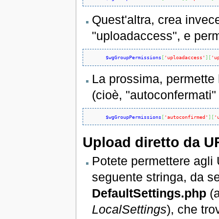
Quest'altra, crea inve
"uploadaccess", e perm
$wgGroupPermissions
[
'uploadaccess'
]
[
'u
La prossima, permette l
(cioè, "autoconfermati" 
$wgGroupPermissions
[
'autoconfirmed'
]
[
'
Upload diretto da U
Potete permettere agli U
seguente stringa, da set
DefaultSettings.php
(a
LocalSettings
), che tro