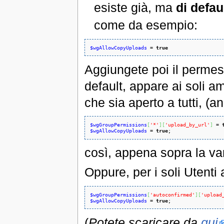
esiste già, ma
di defau
come da esempio:
$wgAllowCopyUploads
 = 
true
Aggiungete poi il perme
default, appare ai soli a
che sia aperto a tutti, (a
$wgGroupPermissions
[
'*'
]
[
'upload_by_url'
]
 = 
$wgAllowCopyUploads
 = 
true
;
così, appena sopra la var
Oppure, per i soli Utenti 
$wgGroupPermissions
[
'autoconfirmed'
]
[
'upload
$wgAllowCopyUploads
 = 
true
;
(
Potete scaricare da
qui