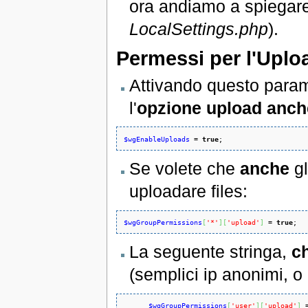
ora andiamo a spiegare
LocalSettings.php
).
Permessi per l'Uplo
Attivando questo parame
l'
opzione upload anche
$wgEnableUploads
 = 
true
;
Se volete che
anche
gl
uploadare files:
$wgGroupPermissions
[
'*'
]
[
'upload'
]
 = 
true
;
La seguente stringa,
c
(semplici ip anonimi, o
$wgGroupPermissions
[
'user'
]
[
'upload'
]
 