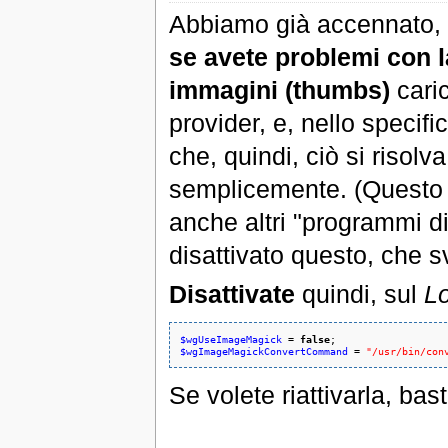
Abbiamo già accennato, i
se avete problemi con l
immagini (thumbs)
cari
provider, e, nello specifi
che, quindi, ciò si risolv
semplicemente. (Questo pe
anche altri "programmi di
disattivato questo, che s
Disattivate
quindi, sul
Lo
$wgUseImageMagick
 = 
false
$wgImageMagickConvertCommand
 = 
"/usr/bin/con
Se volete riattivarla, bas