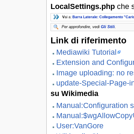
LocalSettings.php
che 
V
ai a:
Barra Laterale: Collegamento "Ca
Per approfondire, vedi
Gli Stili
.
Link di riferimento
Mediawiki Tutorial
Extension and Configur
Image uploading: no re
update-Special-Page-i
su Wikimedia
Manual:Configuration 
Manual:$wgAllowCopy
User:VanGore