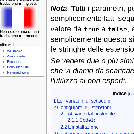
traduzione in Inglese.
Nota
: Tutti i parametri, 
semplicemente fatti segu
valore da
a
, 
true
false
Non esiste ancora una
traduzione in Francese.
semplicemente questo sim
altre wiki:
le stringhe delle estens
Wikibooks
Anarcopedia
Se vedete due o più simbol
Ekopedia
Bkup Altervista
che vi diamo da scaricar
Naturpedia.org
l'utilizzo ai non esperti.
Indice
[
na
1
Le "Variabili" di settaggio
2
Configurare le Estensioni
2.1
Attivarle dal nostro file
2.1.1
Code1:
2.2
L'installazione
3
Configurare permessi ed altri parame