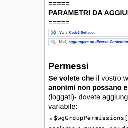
=====
PARAMETRI DA AGGI
=====
V
ai a:
Code2-Settaggi
.
Vedi,
aggiungere un diverso Contenitor
Permessi
Se volete che
il vostro w
anonimi non possano e
(loggati)- dovete aggiung
variabile:
$wgGroupPermissions[