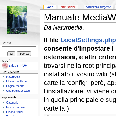
voce
discussione
visualizza sorgente
Manuale MediaWik
Da Naturpedia.
Il file
LocalSettings.php
ricerca
consente d'impostare i 
estensioni, e altri criter
to pdf
trovarsi nella root princi
Salva in PDF
navigazione
installato il vostro wiki (al
Naturpedia
cartella 'config'; però, 
Ultime modifiche
Pagine recenti
l'installazione, vi viene 
Una pagina a caso
argomenti
in quella principale e sug
Categorie
cartella.)
Ricette naturali
Ricette Artusi