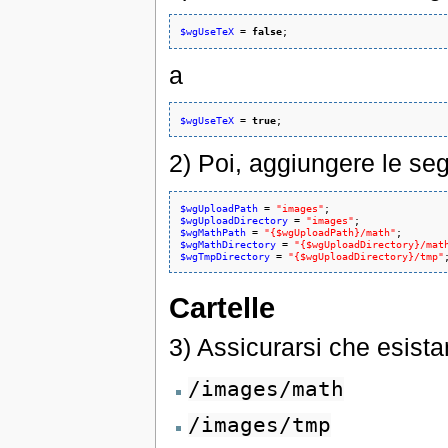
$wgUseTeX
 = 
false
;
a
$wgUseTeX
 = 
true
;
2) Poi, aggiungere le seg
$wgUploadPath
 = 
"images"
$wgUploadDirectory
 = 
"images"
$wgMathPath
 = 
"{$wgUploadPath}/math"
$wgMathDirectory
 = 
"{$wgUploadDirectory}/mat
$wgTmpDirectory
 = 
"{$wgUploadDirectory}/tmp"
Cartelle
3) Assicurarsi che esistan
/images/math
/images/tmp