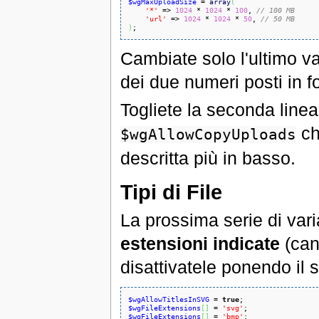
$wgMaxUploadSize
 = 
array
(
'*'
 => 
1024
 * 
1024
 * 
100
, 
// 100 MB
'url'
 => 
1024
 * 
1024
 * 
50
, 
// 50 MB
)
;
Cambiate solo l'ultimo v
dei due numeri posti in f
Togliete la seconda linea,
ch
$wgAllowCopyUploads
descritta più in basso.
Tipi di File
La prossima serie di vari
estensioni indicate
(can
disattivatele ponendo il s
$wgAllowTitlesInSVG
 = 
true
$wgFileExtensions
[
]
 = 
'svg'
$wgFileExtensions
[
]
 = 
'bmp'