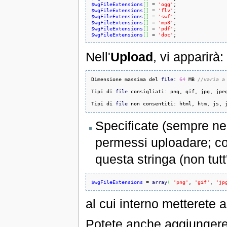
$wgFileExtensions
[
]
 = 
'ogg'
$wgFileExtensions
[
]
 = 
'flv'
$wgFileExtensions
[
]
 = 
'swf'
$wgFileExtensions
[
]
 = 
'mp3'
$wgFileExtensions
[
]
 = 
'pdf'
$wgFileExtensions
[
]
 = 
'doc'
;
Nell'
Upload
, vi apparirà:
Dimensione massima del 
file
: 
64
 MB 
//varia a
Tipi di 
file
 consigliati: png, gif, jpg, jpeg
Tipi di 
file
 non consentiti: html, htm, js, 
Specificate (sempre ne
permessi uploadare; co
questa stringa (non tutt
$wgFileExtensions
 = 
array
(
'png'
, 
'gif'
, 
'jp
al cui interno metterete a
Potete anche aggiungere