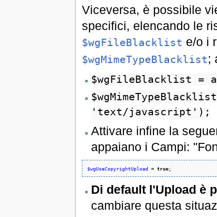
Viceversa, è possibile viet
specifici, elencando le ri
e/o i 
$wgFileBlacklist
;
$wgMimeTypeBlacklist
$wgFileBlacklist = a
$wgMimeTypeBlacklist
'text/javascript');
Attivare infine la segue
appaiano i Campi: "Font
$wgUseCopyrightUpload
 = 
true
;
Di default l'Upload è
cambiare questa situazi