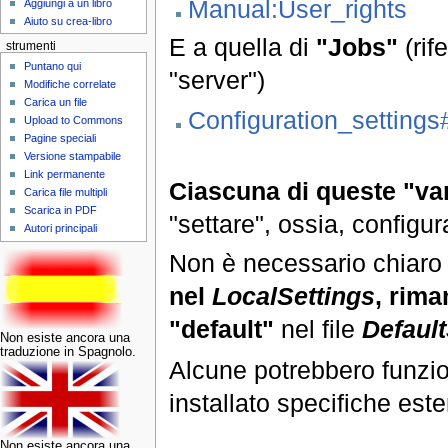
Manual:User_rights
Aggiungi a un libro
Aiuto su crea-libro
E a quella di
"Jobs"
(rife
strumenti
Puntano qui
"server")
Modifiche correlate
Carica un file
Configuration_setting
Upload to Commons
Pagine speciali
Versione stampabile
Link permanente
Ciascuna di queste "va
Carica file multipli
Scarica in PDF
"settare", ossia, configu
Autori principali
Non è necessario chiaro u
nel
LocalSettings
, rima
"default"
nel file
Default
Non esiste ancora una
traduzione in Spagnolo.
Alcune potrebbero funzio
installato specifiche est
Non esiste ancora una