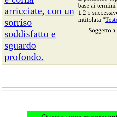
base ai termini
1.2 o successiv
intitolata "
Test
Soggetto a
Questa voce rappresen