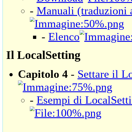
-
Manuali (traduzioni a
-
Elenco
Il LocalSetting
Capitolo 4
-
Settare il L
-
Esempi di LocalSett