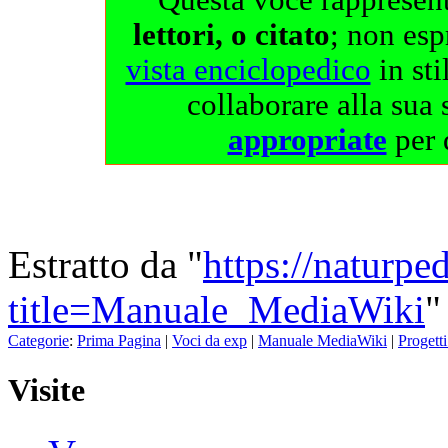
lettori, o citato
; non esp
vista enciclopedico
in sti
collaborare alla sua 
appropriate
per 
Estratto da "
https://naturpe
title=Manuale_MediaWiki
"
Categorie
:
Prima Pagina
|
Voci da exp
|
Manuale MediaWiki
|
Progetti
Visite