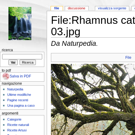
file
discussione
visualizza sorgente
File:Rhamnus ca
03.jpg
Da Naturpedia.
ricerca
File
to pdf
Salva in PDF
navigazione
Naturpedia
Ultime modifiche
Pagine recenti
Una pagina a caso
argomenti
Categorie
Ricette naturali
Ricette Artusi