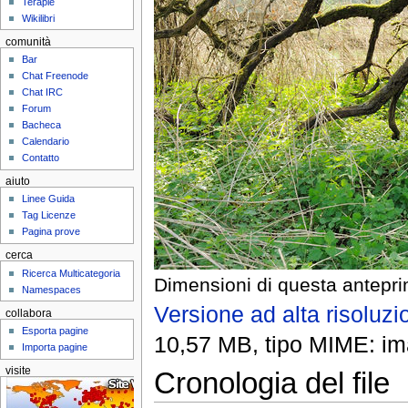
Terapie
Wikilibri
comunità
Bar
Chat Freenode
Chat IRC
Forum
Bacheca
Calendario
Contatto
aiuto
Linee Guida
Tag Licenze
Pagina prove
cerca
Ricerca Multicategoria
Dimensioni di questa antepri
Namespaces
Versione ad alta risoluzi
collabora
Esporta pagine
10,57 MB, tipo MIME: im
Importa pagine
visite
Cronologia del file