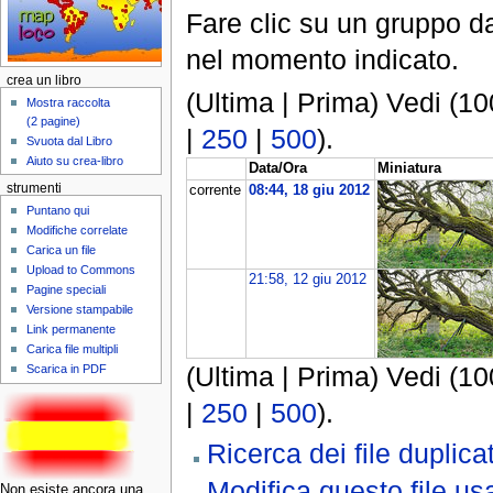
Fare clic su un gruppo da
nel momento indicato.
crea un libro
(Ultima | Prima) Vedi (10
Mostra raccolta
(2 pagine)
|
250
|
500
).
Svuota dal Libro
Aiuto su crea-libro
Data/Ora
Miniatura
strumenti
corrente
08:44, 18 giu 2012
Puntano qui
Modifiche correlate
Carica un file
Upload to Commons
21:58, 12 giu 2012
Pagine speciali
Versione stampabile
Link permanente
Carica file multipli
(Ultima | Prima) Vedi (10
Scarica in PDF
|
250
|
500
).
Ricerca dei file duplicat
Modifica questo file 
Non esiste ancora una