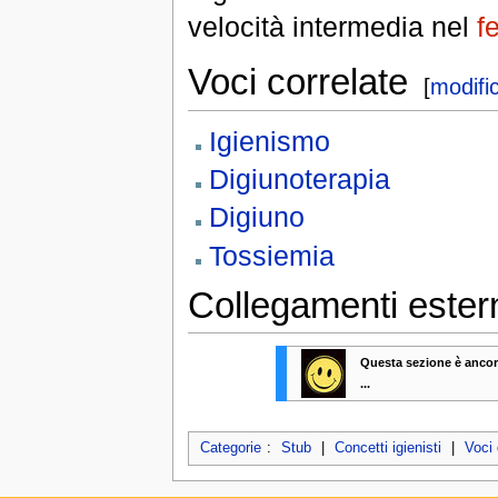
velocità intermedia nel
f
Voci correlate
[
modifi
Igienismo
Digiunoterapia
Digiuno
Tossiemia
Collegamenti ester
Questa sezione è ancor
...
Categorie
:
Stub
|
Concetti igienisti
|
Voci