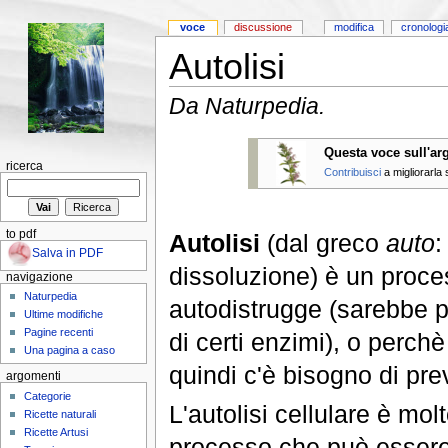
voce
discussione
modifica
cronologi
Autolisi
Da Naturpedia.
Questa voce sull'a
ricerca
Contribuisci
a migliorarla
to pdf
Autolisi
(dal greco
auto
:
Salva in PDF
dissoluzione) è un proces
navigazione
Naturpedia
autodistrugge (sarebbe pi
Ultime modifiche
Pagine recenti
di certi enzimi), o perch
Una pagina a caso
quindi c'è bisogno di pr
argomenti
Categorie
L'autolisi cellulare è mol
Ricette naturali
Ricette Artusi
processo che può essere