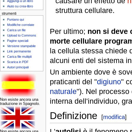
causare un effetto de
h
Aggiungi a un libro
Aiuto su crea-libro
struttura cellulare.
strumenti
Puntano qui
Modifiche correlate
Per ultimo;
non si deve c
Carica un file
Upload to Commons
morte cellulare progr
Pagine speciali
Versione stampabile
la cellula stessa chiede 
Link permanente
Carica file multipli
alcuni enti del sistema 
Scarica in PDF
Autori principali
Un ambiente dove è sovent
praticanti del "
digiuno
" c
naturale
"). Nel processo
interna dell'individuo, graz
Non esiste ancora una
traduzione in Spagnolo.
Definizione
[
modifica
]
L'
autolìsi
è il fenomeno p
Non esiste ancora una