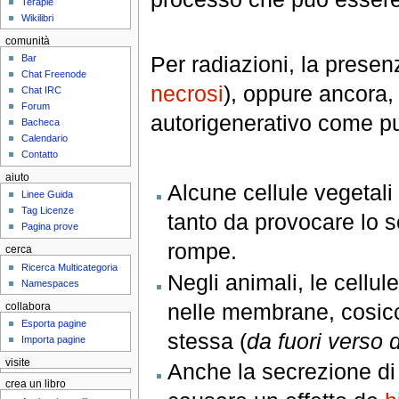
Terapie
Wikilibri
comunità
Per radiazioni, la presen
Bar
Chat Freenode
necrosi
), oppure ancora,
Chat IRC
Forum
autorigenerativo come p
Bacheca
Calendario
Contatto
aiuto
Alcune cellule vegetal
Linee Guida
Tag Licenze
tanto da provocare lo sc
Pagina prove
rompe.
cerca
Ricerca Multicategoria
Negli animali, le cellul
Namespaces
nelle membrane, cosicch
collabora
Esporta pagine
stessa (
da fuori verso 
Importa pagine
visite
Anche la secrezione di 
crea un libro