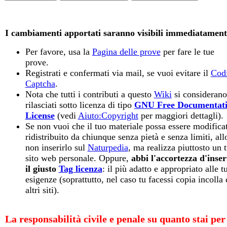
I cambiamenti apportati saranno visibili immediatament
Per favore, usa la
Pagina delle prove
per fare le tue
prove.
Registrati e confermati via mail, se vuoi evitare il
Cod
Captcha
.
Nota che tutti i contributi a questo
Wiki
si considerano
rilasciati sotto licenza di tipo
GNU Free Documentat
License
(vedi
Aiuto:Copyright
per maggiori dettagli).
Se non vuoi che il tuo materiale possa essere modifica
ridistribuito da chiunque senza pietà e senza limiti, all
non inserirlo sul
Naturpedia
, ma realizza piuttosto un 
sito web personale. Oppure,
abbi l'accortezza d'inser
il giusto
Tag licenza
: il più adatto e appropriato alle t
esigenze (soprattutto, nel caso tu facessi copia incolla 
altri siti).
La responsabilità civile e penale su quanto stai per